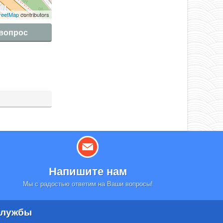
reetMap
contributors
 вопрос
Напишите нам
Мы с радостью ответим на Ваши вопросы!
лужбы