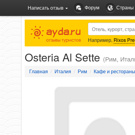
Форум
Страны
Написать отзыв
Search
Например,
Rixos Pre
Osteria Al Sette
(Рим, Итал
Главная
Италия
Рим
Кафе и ресторан