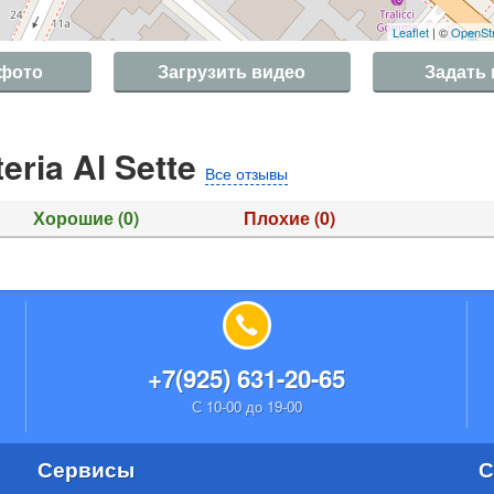
Leaflet
| ©
OpenSt
 фото
Загрузить видео
Задать
ria Al Sette
Все отзывы
Хорошие
(0)
Плохие
(0)
+7(925) 631-20-65
С 10-00 до 19-00
Сервисы
С