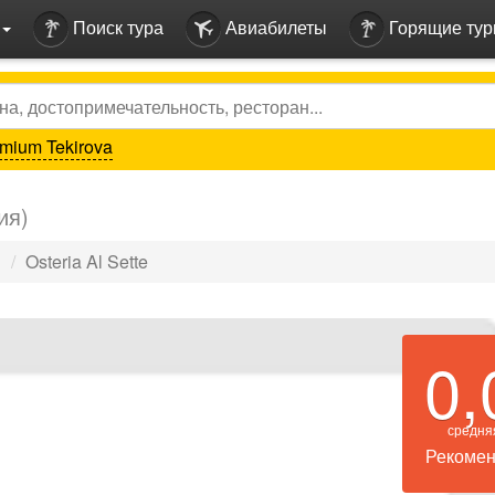
Поиск тура
Авиабилеты
Горящие ту
mium Tekirova
ия)
ы
Osteria Al Sette
0,
средня
Рекомен