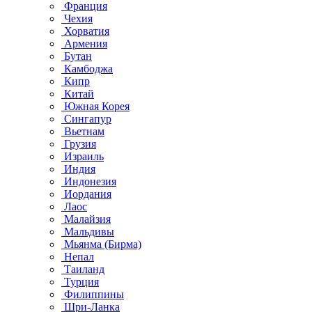
Франция
Чехия
Хорватия
Армения
Бутан
Камбоджа
Кипр
Китай
Южная Корея
Сингапур
Вьетнам
Грузия
Израиль
Индия
Индонезия
Иордания
Лаос
Малайзия
Мальдивы
Мьянма (Бирма)
Непал
Таиланд
Турция
Филиппины
Шри-Ланка