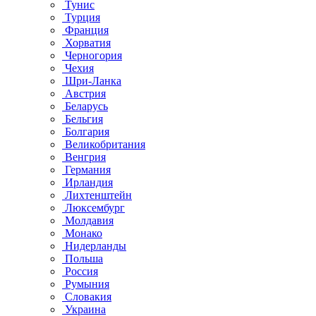
Тунис
Турция
Франция
Хорватия
Черногория
Чехия
Шри-Ланка
Австрия
Беларусь
Бельгия
Болгария
Великобритания
Венгрия
Германия
Ирландия
Лихтенштейн
Люксембург
Молдавия
Монако
Нидерланды
Польша
Россия
Румыния
Словакия
Украина