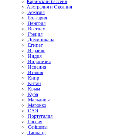
Карибский бассейн
Австралия и Океания
Абхазия
Болгария
Венгрия
Вьетнам
Греция
Доминикана
Египет
Израиль
Индия
Индонезия
Испания
Италия
Кипр
Китай
Крым
Куба
Мальдивы
Марокко
ОАЭ
Португалия
Россия
Сейшелы
Таиланд