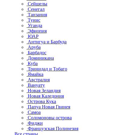
Сейшелы
Сенегал
Танзания
Тунис
Уганда
Эфиопия
ЮАР
Антигуа и Барбуда
Аруба
Барбадос
Доминикана
Куба
Тринидад и Тобаго
Ямайка
Австралия
Вануату
Новая Зеландия
Новая Каледония
Острова Кука
Папуа Новая Гвинея
Самоа
Соломоновы острова
Фиджи
Французская Полинезия
Все страны