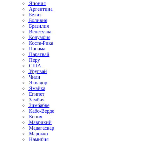
Япония
Аргентина
Белиз
Боливия
Бразилия
Венесуэла
Колумбия
Коста-Рика
Панама
Парагвай
Перу
США
Уругвай
Чили
Эквадор
Ямайка
Египет
Замбия
Зимбабве
Кабо-Верде
Кения
Маврикий
Мадагаскар
Марокко
Намибия