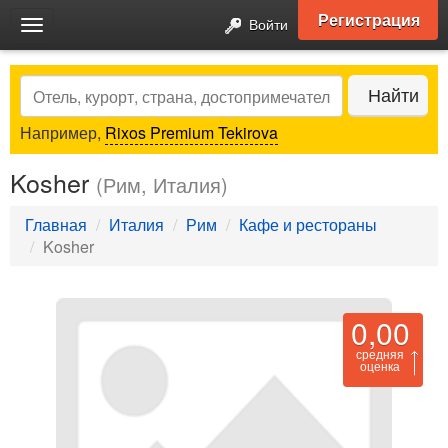
Регистрация
Войти
Toggle
navigation
Search
Найти
Например,
Rixos Premium Tekirova
Kosher
(Рим, Италия)
Главная
Италия
Рим
Кафе и рестораны
Kosher
0,00
средняя
оценка