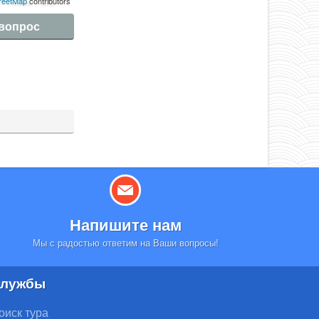
reetMap
contributors
 вопрос
Напишите нам
Мы с радостью ответим на Ваши вопросы!
лужбы
оиск тура