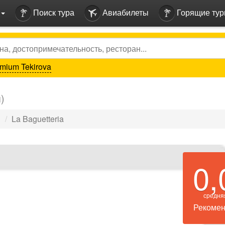
Поиск тура
Авиабилеты
Горящие ту
mium Tekirova
)
ы
La Baguetteria
0,
средня
Рекомен