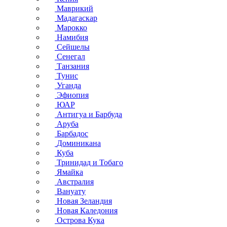
Маврикий
Мадагаскар
Марокко
Намибия
Сейшелы
Сенегал
Танзания
Тунис
Уганда
Эфиопия
ЮАР
Антигуа и Барбуда
Аруба
Барбадос
Доминикана
Куба
Тринидад и Тобаго
Ямайка
Австралия
Вануату
Новая Зеландия
Новая Каледония
Острова Кука