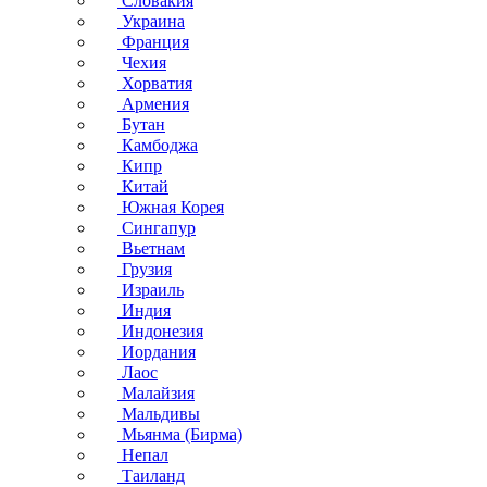
Словакия
Украина
Франция
Чехия
Хорватия
Армения
Бутан
Камбоджа
Кипр
Китай
Южная Корея
Сингапур
Вьетнам
Грузия
Израиль
Индия
Индонезия
Иордания
Лаос
Малайзия
Мальдивы
Мьянма (Бирма)
Непал
Таиланд