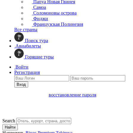
Папуа Новая Гвинея
Самоа
Соломоновы острова
Фиджи
Французская Полинезия
Все страны
Поиск тура
Авиабилеты
Горящие туры
Войти
Регистрация
Вход
восстановление пароля
Search
Найти
Например,
Rixos Premium Tekirova