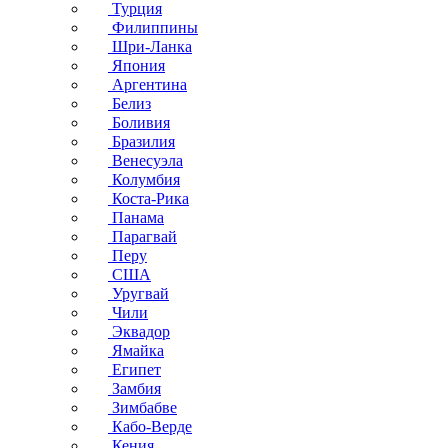
Турция
Филиппины
Шри-Ланка
Япония
Аргентина
Белиз
Боливия
Бразилия
Венесуэла
Колумбия
Коста-Рика
Панама
Парагвай
Перу
США
Уругвай
Чили
Эквадор
Ямайка
Египет
Замбия
Зимбабве
Кабо-Верде
Кения