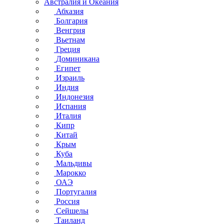
Австралия и Океания
Абхазия
Болгария
Венгрия
Вьетнам
Греция
Доминикана
Египет
Израиль
Индия
Индонезия
Испания
Италия
Кипр
Китай
Крым
Куба
Мальдивы
Марокко
ОАЭ
Португалия
Россия
Сейшелы
Таиланд