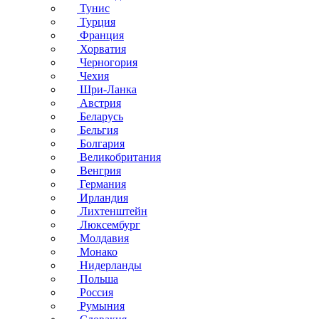
Тунис
Турция
Франция
Хорватия
Черногория
Чехия
Шри-Ланка
Австрия
Беларусь
Бельгия
Болгария
Великобритания
Венгрия
Германия
Ирландия
Лихтенштейн
Люксембург
Молдавия
Монако
Нидерланды
Польша
Россия
Румыния