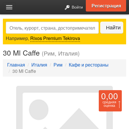
Регистрация
Войти
Toggle
navigation
Search
Найти
Например,
Rixos Premium Tekirova
30 Ml Caffe
(Рим, Италия)
Главная
Италия
Рим
Кафе и рестораны
30 Ml Caffe
0,00
средняя
оценка