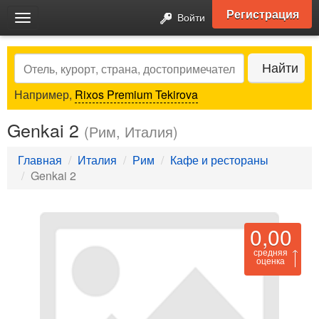
Регистрация
Войти
Toggle
navigation
Search
Найти
Например,
Rixos Premium Tekirova
Genkai 2
(Рим, Италия)
Главная
Италия
Рим
Кафе и рестораны
Genkai 2
0,00
средняя
оценка