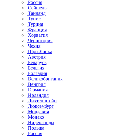
Россия
Сейшелы
Таиланд
Тунис
Турция
Франция
Хорватия
Черногория
Чехия
Шри-Ланка
Австрия
Беларусь
Бельгия
Болгария
Великобритания
Венгрия
Германия
Ирландия
Лихтенштейн
Люксембург
Молдавия
Монако
Нидерланды
Польша
Россия