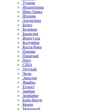
Турция
Филиппины
Шри-Ланка
Япония
Аргентина
Белиз
Боливия
Бразилия
Венесуэла
Колумбия
Коста-Рика
Панама
Парагвай
Перу
США
Уругвай
Чили
Эквадор
Ямайка
Египет
Замбия
Зимбабве
Кабо-Верде
Кения
Маврикий