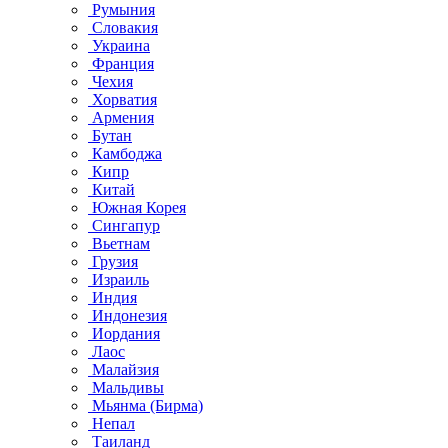
Румыния
Словакия
Украина
Франция
Чехия
Хорватия
Армения
Бутан
Камбоджа
Кипр
Китай
Южная Корея
Сингапур
Вьетнам
Грузия
Израиль
Индия
Индонезия
Иордания
Лаос
Малайзия
Мальдивы
Мьянма (Бирма)
Непал
Таиланд