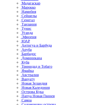
Мадагаскар
Марокко
Намибия
Сейшелы
Сенегал
Танзания
Тунис
Уганда
Эфиопия
ЮАР
Антигуа и Барбуда
Аруба
Барбадос
Доминикана
Куба
Тринидад и Тобаго
Ямайка
Австралия
Вануату
Новая Зеландия
Новая Каледония
Острова Кука
Папуа Новая Гвинея
Самоа
Соломоновы острова