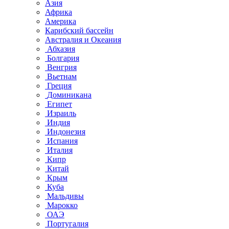
Азия
Африка
Америка
Карибский бассейн
Австралия и Океания
Абхазия
Болгария
Венгрия
Вьетнам
Греция
Доминикана
Египет
Израиль
Индия
Индонезия
Испания
Италия
Кипр
Китай
Крым
Куба
Мальдивы
Марокко
ОАЭ
Португалия