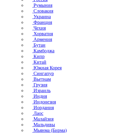
Румыния
Словакия
Украина
Франция
Чехия
Хорватия
Армения
Бутан
Камбоджа
Кипр
Китай
Южная Корея
Сингапур
Вьетнам
Грузия
Израиль
Индия
Индонезия
Иордания
Лаос
Малайзия
Мальдивы
Мьянма (Бирма)