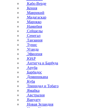
Кабо-Верде
Кения
Маврикий
Мадагаскар
Марокко
Намибия
Сейшелы
Сенегал
Танзания
Тунис
Уганда
Эфиопия
ЮАР
Антигуа и Барбуда
Аруба
Барбадос
Доминикана
Куба
Тринидад и Тобаго
Ямайка
Австралия
Вануату
Новая Зеландия