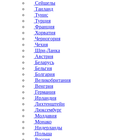
Сейшелы
Таиланд
Тунис
Турция
Франция
Хорватия
Черногория
Чехия
Шри-Ланка
Австрия
Беларусь
Бельгия
Болгария
Великобритания
Венгрия
Германия
Ирландия
Лихтенштейн
Люксембург
Молдавия
Монако
Нидерланды
Польша
Россия