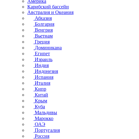
Америка
Карибский бассейн
Австралия и Океания
Абхазия
Болгария
Венгрия
Вьетнам
Греция
Доминикана
Египет
Израиль
Индия
Индонезия
Испания
Италия
Кипр
Китай
Крым
Куба
Мальдивы
Марокко
ОАЭ
Португалия
Россия