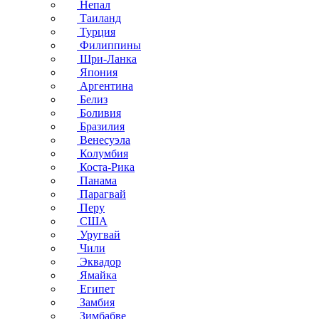
Непал
Таиланд
Турция
Филиппины
Шри-Ланка
Япония
Аргентина
Белиз
Боливия
Бразилия
Венесуэла
Колумбия
Коста-Рика
Панама
Парагвай
Перу
США
Уругвай
Чили
Эквадор
Ямайка
Египет
Замбия
Зимбабве