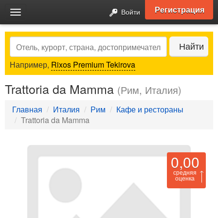
Регистрация
Войти
Toggle
navigation
Search
Найти
Например,
Rixos Premium Tekirova
Trattoria da Mamma
(Рим, Италия)
Главная
Италия
Рим
Кафе и рестораны
Trattoria da Mamma
0,00
средняя
оценка