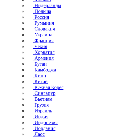
Нидерланды
Польша
Россия
Румыния
Словакия
Украина
Франция
Чехия
Хорватия
Армения
Бутан
Камбоджа
Кипр
Китай
Южная Корея
Сингапур
Вьетнам
Грузия
Израиль
Индия
Индонезия
Иордания
Лаос