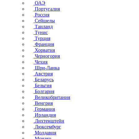
ОАЭ
Португалия
Россия
Сейшелы
Таиланд
Тунис
Турция
Франция
Хорватия
Черногория
Чехия
Шри-Ланка
Австрия
Беларусь
Бельгия
Болгария
Великобритания
Венгрия
Германия
Ирландия
Лихтенштейн
Люксембург
Молдавия
Монако