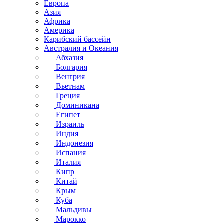
Европа
Азия
Африка
Америка
Карибский бассейн
Австралия и Океания
Абхазия
Болгария
Венгрия
Вьетнам
Греция
Доминикана
Египет
Израиль
Индия
Индонезия
Испания
Италия
Кипр
Китай
Крым
Куба
Мальдивы
Марокко