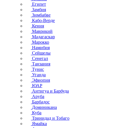
Египет
Замбия
Зимбабве
Кабо-Верде
Кения
Маврикий
Мадагаскар
Марокко
Намибия
Сейшелы
Сенегал
Танзания
Тунис
Уганда
Эфиопия
ЮАР
Антигуа и Барбуда
Аруба
Барбадос
Доминикана
Куба
Тринидад и Тобаго
Ямайка