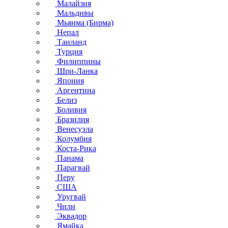
Малайзия
Мальдивы
Мьянма (Бирма)
Непал
Таиланд
Турция
Филиппины
Шри-Ланка
Япония
Аргентина
Белиз
Боливия
Бразилия
Венесуэла
Колумбия
Коста-Рика
Панама
Парагвай
Перу
США
Уругвай
Чили
Эквадор
Ямайка