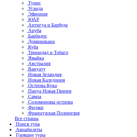
Тунис
Уганда
Эфиопия
ЮАР
Антигуа и Барбуда
Аруба
Барбадос
Доминикана
Куба
Тринидад и Тобаго
Ямайка
Австралия
Вануату
Новая Зеландия
Новая Каледония
Острова Кука
Папуа Новая Гвинея
Самоа
Соломоновы острова
Фиджи
Французская Полинезия
Все страны
Поиск тура
Авиабилеты
Горящие туры