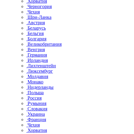
Хорватия
Черногория
Чехия
Шри-Ланка
Австрия
Беларусь
Бельгия
Болгария
Великобритания
Венгрия
Германия
Ирландия
Лихтенштейн
Люксембург
Молдавия
Монако
Нидерланды
Польша
Россия
Румыния
Словакия
Украина
Франция
Чехия
Хорватия