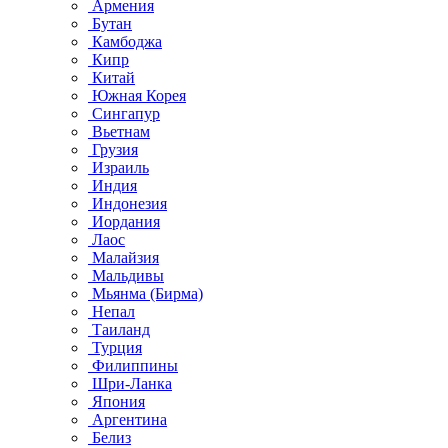
Армения
Бутан
Камбоджа
Кипр
Китай
Южная Корея
Сингапур
Вьетнам
Грузия
Израиль
Индия
Индонезия
Иордания
Лаос
Малайзия
Мальдивы
Мьянма (Бирма)
Непал
Таиланд
Турция
Филиппины
Шри-Ланка
Япония
Аргентина
Белиз