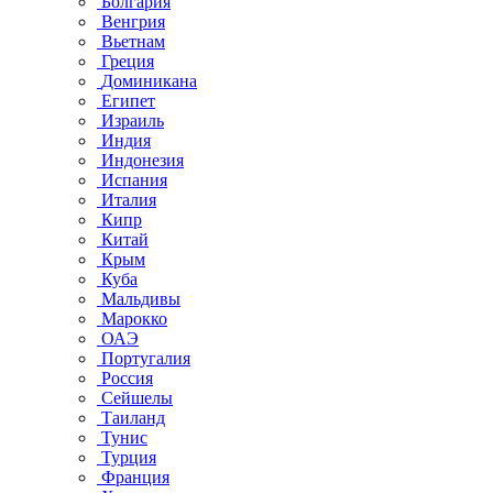
Болгария
Венгрия
Вьетнам
Греция
Доминикана
Египет
Израиль
Индия
Индонезия
Испания
Италия
Кипр
Китай
Крым
Куба
Мальдивы
Марокко
ОАЭ
Португалия
Россия
Сейшелы
Таиланд
Тунис
Турция
Франция