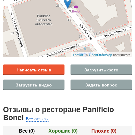
Leaflet
| ©
OpenStreetMap
contributors
Написать отзыв
Загрузить фото
Загрузить видео
Задать вопрос
Отзывы о ресторане Panificio
Bonci
Все отзывы
Все
(0)
Хорошие
(0)
Плохие
(0)