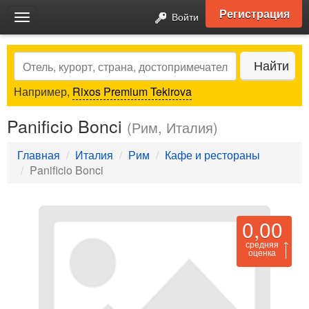
Регистрация
Войти
Toggle
navigation
Search
Найти
Например,
Rixos Premium Tekirova
Panificio Bonci
(Рим, Италия)
Главная
Италия
Рим
Кафе и рестораны
Panificio Bonci
0,00
средняя
оценка