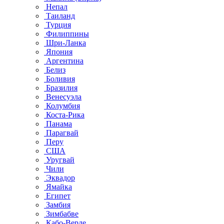
Непал
Таиланд
Турция
Филиппины
Шри-Ланка
Япония
Аргентина
Белиз
Боливия
Бразилия
Венесуэла
Колумбия
Коста-Рика
Панама
Парагвай
Перу
США
Уругвай
Чили
Эквадор
Ямайка
Египет
Замбия
Зимбабве
Кабо-Верде