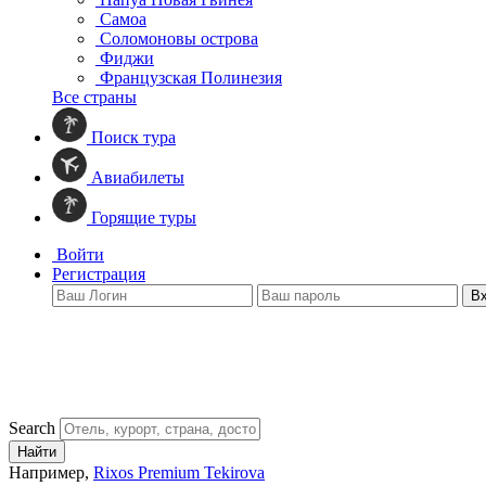
Самоа
Соломоновы острова
Фиджи
Французская Полинезия
Все страны
Поиск тура
Авиабилеты
Горящие туры
Войти
Регистрация
В
Search
Найти
Например,
Rixos Premium Tekirova