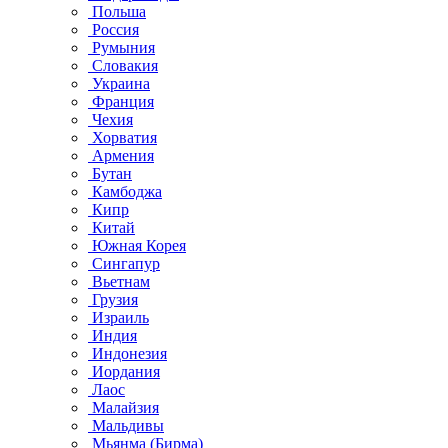
Польша
Россия
Румыния
Словакия
Украина
Франция
Чехия
Хорватия
Армения
Бутан
Камбоджа
Кипр
Китай
Южная Корея
Сингапур
Вьетнам
Грузия
Израиль
Индия
Индонезия
Иордания
Лаос
Малайзия
Мальдивы
Мьянма (Бирма)