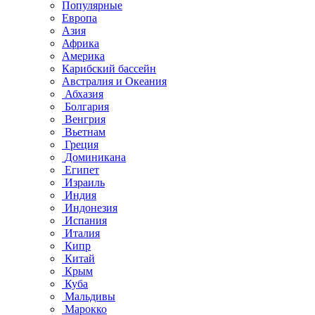
Популярные
Европа
Азия
Африка
Америка
Карибский бассейн
Австралия и Океания
Абхазия
Болгария
Венгрия
Вьетнам
Греция
Доминикана
Египет
Израиль
Индия
Индонезия
Испания
Италия
Кипр
Китай
Крым
Куба
Мальдивы
Марокко