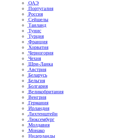
ОАЭ
Португалия
Россия
Сейшелы
Таиланд
Тунис
Турция
Франция
Хорватия
Черногория
Чехия
Шри-Ланка
Австрия
Беларусь
Бельгия
Болгария
Великобритания
Венгрия
Германия
Ирландия
Лихтенштейн
Люксембург
Молдавия
Монако
Нидерланды