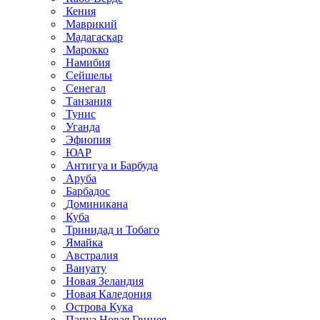
Кения
Маврикий
Мадагаскар
Марокко
Намибия
Сейшелы
Сенегал
Танзания
Тунис
Уганда
Эфиопия
ЮАР
Антигуа и Барбуда
Аруба
Барбадос
Доминикана
Куба
Тринидад и Тобаго
Ямайка
Австралия
Вануату
Новая Зеландия
Новая Каледония
Острова Кука
Папуа Новая Гвинея