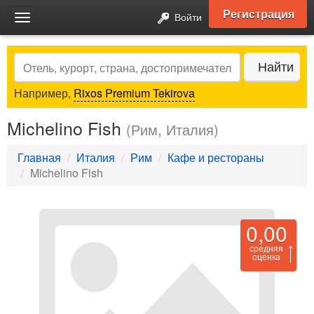
Регистрация
Войти
Toggle
navigation
Search
Найти
Например,
Rixos Premium Tekirova
Michelino Fish
(Рим, Италия)
Главная
Италия
Рим
Кафе и рестораны
Michelino Fish
0,00
средняя
оценка