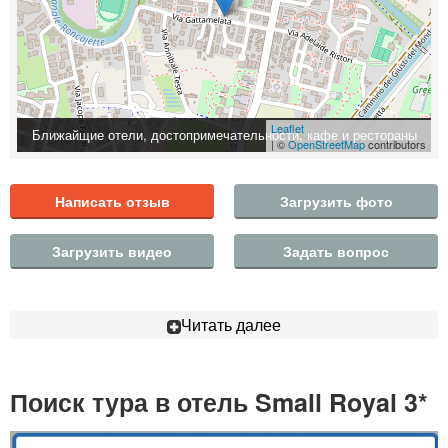
Leaflet
Ближайщие отели, достопримечательности, кафе и рестораны
| ©
OpenStreetMap
contributors
Написать отзыв
Загрузить фото
Загрузить видео
Задать вопрос
Читать далее
Поиск тура в отель Small Royal 3*