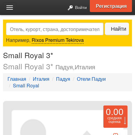
Регистрация
Войти
Toggle
navigation
Search
Найти
Например,
Rixos Premium Tekirova
Small Royal 3*
Small Royal 3*
Падуя,Италия
Главная
Италия
Падуя
Отели Падуи
Small Royal
0.00
средняя
оценка