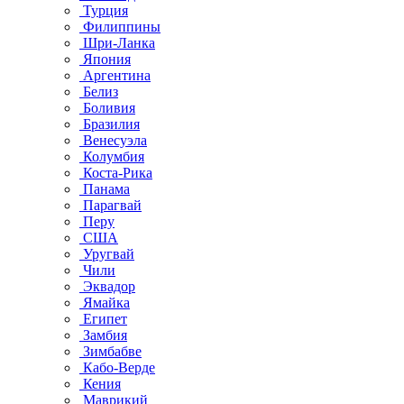
Турция
Филиппины
Шри-Ланка
Япония
Аргентина
Белиз
Боливия
Бразилия
Венесуэла
Колумбия
Коста-Рика
Панама
Парагвай
Перу
США
Уругвай
Чили
Эквадор
Ямайка
Египет
Замбия
Зимбабве
Кабо-Верде
Кения
Маврикий