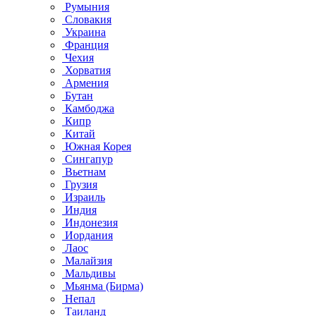
Румыния
Словакия
Украина
Франция
Чехия
Хорватия
Армения
Бутан
Камбоджа
Кипр
Китай
Южная Корея
Сингапур
Вьетнам
Грузия
Израиль
Индия
Индонезия
Иордания
Лаос
Малайзия
Мальдивы
Мьянма (Бирма)
Непал
Таиланд