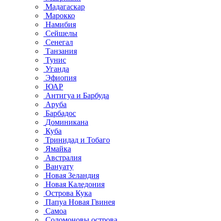
Мадагаскар
Марокко
Намибия
Сейшелы
Сенегал
Танзания
Тунис
Уганда
Эфиопия
ЮАР
Антигуа и Барбуда
Аруба
Барбадос
Доминикана
Куба
Тринидад и Тобаго
Ямайка
Австралия
Вануату
Новая Зеландия
Новая Каледония
Острова Кука
Папуа Новая Гвинея
Самоа
Соломоновы острова