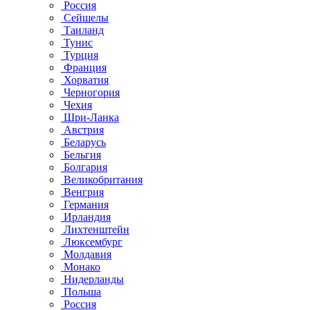
Россия
Сейшелы
Таиланд
Тунис
Турция
Франция
Хорватия
Черногория
Чехия
Шри-Ланка
Австрия
Беларусь
Бельгия
Болгария
Великобритания
Венгрия
Германия
Ирландия
Лихтенштейн
Люксембург
Молдавия
Монако
Нидерланды
Польша
Россия