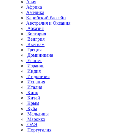
Азия
Африка
Америка
Карибский бассейн
Австралия и Океания
Абхазия
Болгария
Венгрия
Вьетнам
Греция
Доминикана
Египет
Израиль
Индия
Индонезия
Испания
Италия
Кипр
Китай
Крым
Куба
Мальдивы
Марокко
ОАЭ
Португалия