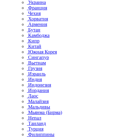
Украина
Франция
Чехия
Хорватия
Армения
Бутан
Камбоджа
Кипр
Китай
Южная Корея
Сингапур
Вьетнам
Грузия
Израиль
Индия
Индонезия
Иордания
Лаос
Малайзия
Мальдивы
Мьянма (Бирма)
Непал
Таиланд
Турция
Филиппины