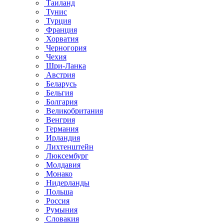
Таиланд
Тунис
Турция
Франция
Хорватия
Черногория
Чехия
Шри-Ланка
Австрия
Беларусь
Бельгия
Болгария
Великобритания
Венгрия
Германия
Ирландия
Лихтенштейн
Люксембург
Молдавия
Монако
Нидерланды
Польша
Россия
Румыния
Словакия