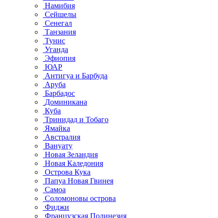
Намибия
Сейшелы
Сенегал
Танзания
Тунис
Уганда
Эфиопия
ЮАР
Антигуа и Барбуда
Аруба
Барбадос
Доминикана
Куба
Тринидад и Тобаго
Ямайка
Австралия
Вануату
Новая Зеландия
Новая Каледония
Острова Кука
Папуа Новая Гвинея
Самоа
Соломоновы острова
Фиджи
Французская Полинезия