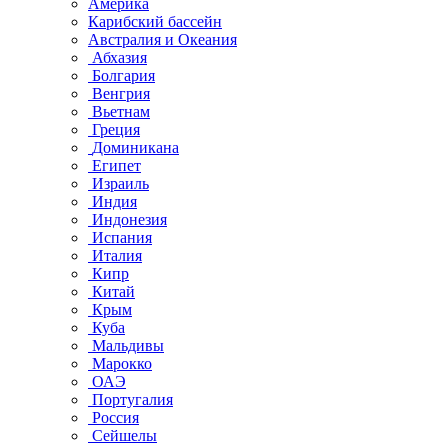
Америка
Карибский бассейн
Австралия и Океания
Абхазия
Болгария
Венгрия
Вьетнам
Греция
Доминикана
Египет
Израиль
Индия
Индонезия
Испания
Италия
Кипр
Китай
Крым
Куба
Мальдивы
Марокко
ОАЭ
Португалия
Россия
Сейшелы