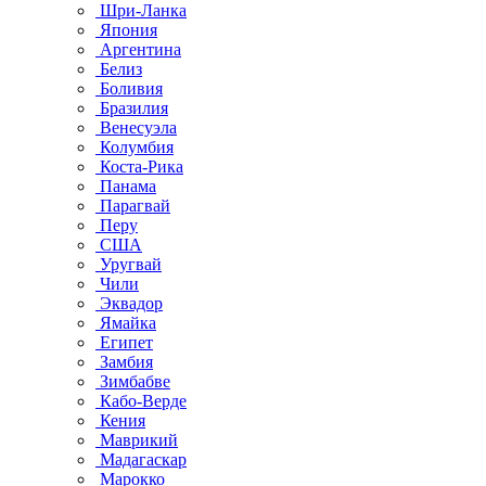
Шри-Ланка
Япония
Аргентина
Белиз
Боливия
Бразилия
Венесуэла
Колумбия
Коста-Рика
Панама
Парагвай
Перу
США
Уругвай
Чили
Эквадор
Ямайка
Египет
Замбия
Зимбабве
Кабо-Верде
Кения
Маврикий
Мадагаскар
Марокко