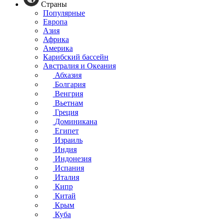
Страны
Популярные
Европа
Азия
Африка
Америка
Карибский бассейн
Австралия и Океания
Абхазия
Болгария
Венгрия
Вьетнам
Греция
Доминикана
Египет
Израиль
Индия
Индонезия
Испания
Италия
Кипр
Китай
Крым
Куба