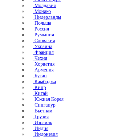
Молдавия
Монако
Нидерланды
Польша
Россия
Румыния
Словакия
Украина
Франция
Чехия
Хорватия
Армения
Бутан
Камбоджа
Кипр
Китай
Южная Корея
Сингапур
Вьетнам
Грузия
Израиль
Индия
Индонезия