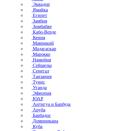
Эквадор
Ямайка
Египет
Замбия
Зимбабве
Кабо-Верде
Кения
Маврикий
Мадагаскар
Марокко
Намибия
Сейшелы
Сенегал
Танзания
Тунис
Уганда
Эфиопия
ЮАР
Антигуа и Барбуда
Аруба
Барбадос
Доминикана
Куба