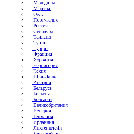
Мальдивы
Марокко
ОАЭ
Португалия
Россия
Сейшелы
Таиланд
Тунис
Турция
Франция
Хорватия
Черногория
Чехия
Шри-Ланка
Австрия
Беларусь
Бельгия
Болгария
Великобритания
Венгрия
Германия
Ирландия
Лихтенштейн
Люксембург