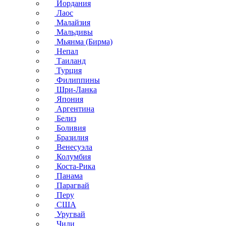
Иордания
Лаос
Малайзия
Мальдивы
Мьянма (Бирма)
Непал
Таиланд
Турция
Филиппины
Шри-Ланка
Япония
Аргентина
Белиз
Боливия
Бразилия
Венесуэла
Колумбия
Коста-Рика
Панама
Парагвай
Перу
США
Уругвай
Чили