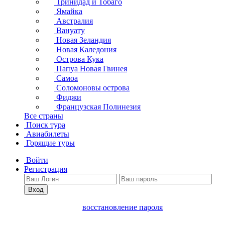
Тринидад и Тобаго
Ямайка
Австралия
Вануату
Новая Зеландия
Новая Каледония
Острова Кука
Папуа Новая Гвинея
Самоа
Соломоновы острова
Фиджи
Французская Полинезия
Все страны
Поиск тура
Авиабилеты
Горящие туры
Войти
Регистрация
Вход
восстановление пароля