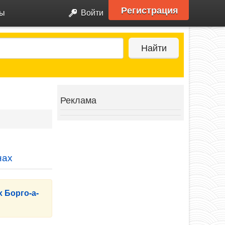
Регистрация
ры
Войти
Найти
Реклама
нах
 Борго-а-