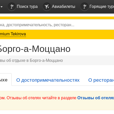
Поиск тура
Авиабилеты
Горящие ту
mium Tekirova
Борго-а-Моццано
вы об отдыхе в Борго-а-Моццано
ыхе
О достопримечательностях
О рестора
ом. Отзывы об отелях читайте в разделе
Отзывы об отелях