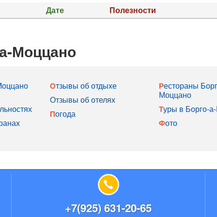
Дате
Полезности
-а-Моццано
-Моццано
Отзывы об отдыхе
Рестораны Борго-а-
Моццано
Отзывы об отелях
льностях
Туры в Борго-
Погода
ранах
Фото
+7(925) 631-20-65