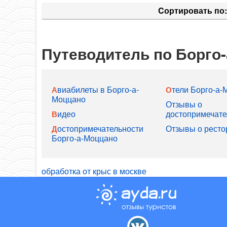
Cортировать по:
Путеводитель по Борго
Отели Борго-а
Авиабилеты в Борго-а-
Моццано
Отзывы о
Видео
достопримечате
Отзывы о ресто
Достопримечательности
Борго-а-Моццано
обработка от крыс в москве