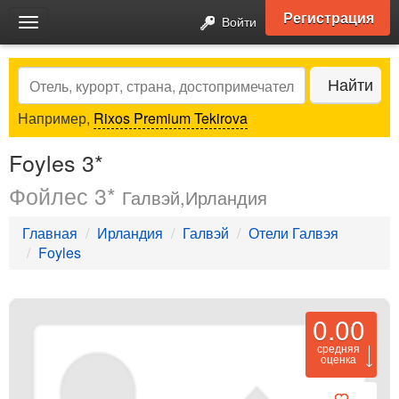
Регистрация
Войти
Toggle
navigation
Search
Найти
Например,
Rixos Premium Tekirova
Foyles 3*
Фойлес 3*
Галвэй,Ирландия
Главная
Ирландия
Галвэй
Отели Галвэя
Foyles
0.00
средняя
оценка