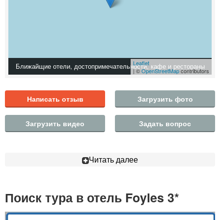
Leaflet
Ближайщие отели, достопримечательности, кафе и рестораны
| ©
OpenStreetMap
contributors
Написать отзыв
Загрузить фото
Загрузить видео
Задать вопрос
Читать далее
Поиск тура в отель Foyles 3*