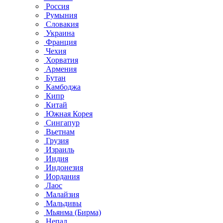
Россия
Румыния
Словакия
Украина
Франция
Чехия
Хорватия
Армения
Бутан
Камбоджа
Кипр
Китай
Южная Корея
Сингапур
Вьетнам
Грузия
Израиль
Индия
Индонезия
Иордания
Лаос
Малайзия
Мальдивы
Мьянма (Бирма)
Непал