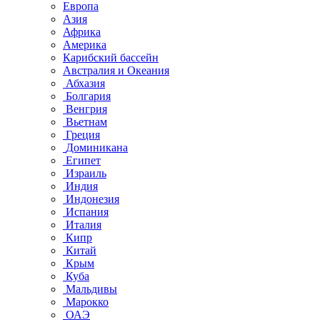
Европа
Азия
Африка
Америка
Карибский бассейн
Австралия и Океания
Абхазия
Болгария
Венгрия
Вьетнам
Греция
Доминикана
Египет
Израиль
Индия
Индонезия
Испания
Италия
Кипр
Китай
Крым
Куба
Мальдивы
Марокко
ОАЭ