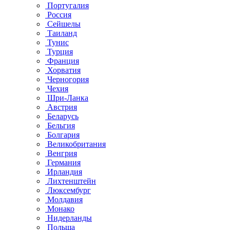
Португалия
Россия
Сейшелы
Таиланд
Тунис
Турция
Франция
Хорватия
Черногория
Чехия
Шри-Ланка
Австрия
Беларусь
Бельгия
Болгария
Великобритания
Венгрия
Германия
Ирландия
Лихтенштейн
Люксембург
Молдавия
Монако
Нидерланды
Польша