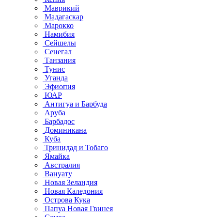
Маврикий
Мадагаскар
Марокко
Намибия
Сейшелы
Сенегал
Танзания
Тунис
Уганда
Эфиопия
ЮАР
Антигуа и Барбуда
Аруба
Барбадос
Доминикана
Куба
Тринидад и Тобаго
Ямайка
Австралия
Вануату
Новая Зеландия
Новая Каледония
Острова Кука
Папуа Новая Гвинея