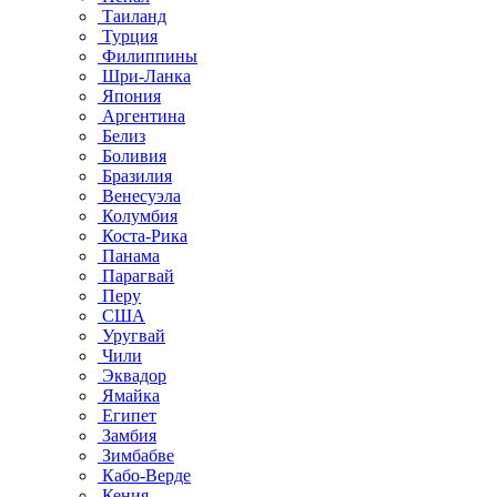
Таиланд
Турция
Филиппины
Шри-Ланка
Япония
Аргентина
Белиз
Боливия
Бразилия
Венесуэла
Колумбия
Коста-Рика
Панама
Парагвай
Перу
США
Уругвай
Чили
Эквадор
Ямайка
Египет
Замбия
Зимбабве
Кабо-Верде
Кения