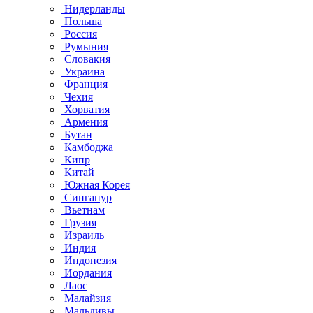
Нидерланды
Польша
Россия
Румыния
Словакия
Украина
Франция
Чехия
Хорватия
Армения
Бутан
Камбоджа
Кипр
Китай
Южная Корея
Сингапур
Вьетнам
Грузия
Израиль
Индия
Индонезия
Иордания
Лаос
Малайзия
Мальдивы