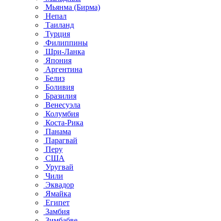
Мьянма (Бирма)
Непал
Таиланд
Турция
Филиппины
Шри-Ланка
Япония
Аргентина
Белиз
Боливия
Бразилия
Венесуэла
Колумбия
Коста-Рика
Панама
Парагвай
Перу
США
Уругвай
Чили
Эквадор
Ямайка
Египет
Замбия
Зимбабве