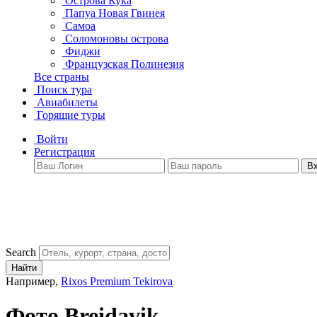
Острова Кука
Папуа Новая Гвинея
Самоа
Соломоновы острова
Фиджи
Французская Полинезия
Все страны
Поиск тура
Авиабилеты
Горящие туры
Войти
Регистрация
В
Search
Найти
Например,
Rixos Premium Tekirova
Фото Breidavik