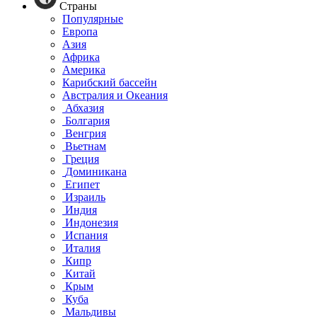
Страны
Популярные
Европа
Азия
Африка
Америка
Карибский бассейн
Австралия и Океания
Абхазия
Болгария
Венгрия
Вьетнам
Греция
Доминикана
Египет
Израиль
Индия
Индонезия
Испания
Италия
Кипр
Китай
Крым
Куба
Мальдивы