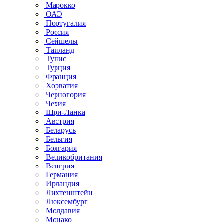
Марокко
ОАЭ
Португалия
Россия
Сейшелы
Таиланд
Тунис
Турция
Франция
Хорватия
Черногория
Чехия
Шри-Ланка
Австрия
Беларусь
Бельгия
Болгария
Великобритания
Венгрия
Германия
Ирландия
Лихтенштейн
Люксембург
Молдавия
Монако