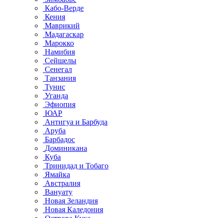
Кабо-Верде
Кения
Маврикий
Мадагаскар
Марокко
Намибия
Сейшелы
Сенегал
Танзания
Тунис
Уганда
Эфиопия
ЮАР
Антигуа и Барбуда
Аруба
Барбадос
Доминикана
Куба
Тринидад и Тобаго
Ямайка
Австралия
Вануату
Новая Зеландия
Новая Каледония