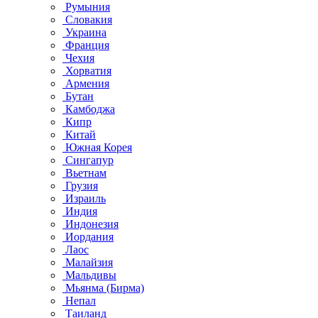
Румыния
Словакия
Украина
Франция
Чехия
Хорватия
Армения
Бутан
Камбоджа
Кипр
Китай
Южная Корея
Сингапур
Вьетнам
Грузия
Израиль
Индия
Индонезия
Иордания
Лаос
Малайзия
Мальдивы
Мьянма (Бирма)
Непал
Таиланд