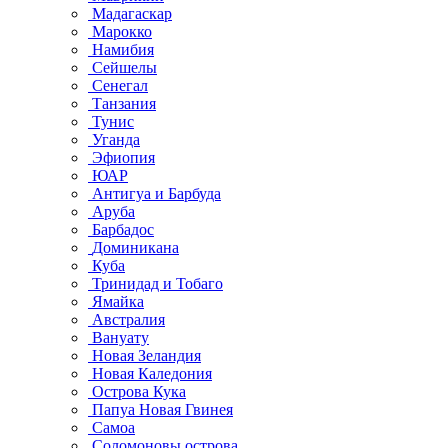
Мадагаскар
Марокко
Намибия
Сейшелы
Сенегал
Танзания
Тунис
Уганда
Эфиопия
ЮАР
Антигуа и Барбуда
Аруба
Барбадос
Доминикана
Куба
Тринидад и Тобаго
Ямайка
Австралия
Вануату
Новая Зеландия
Новая Каледония
Острова Кука
Папуа Новая Гвинея
Самоа
Соломоновы острова