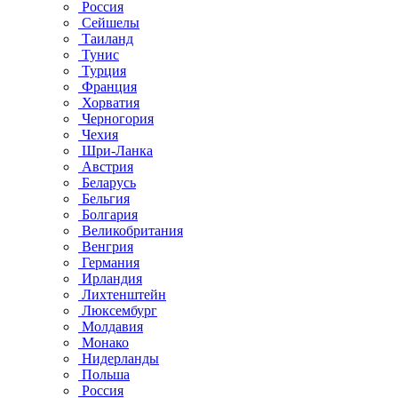
Россия
Сейшелы
Таиланд
Тунис
Турция
Франция
Хорватия
Черногория
Чехия
Шри-Ланка
Австрия
Беларусь
Бельгия
Болгария
Великобритания
Венгрия
Германия
Ирландия
Лихтенштейн
Люксембург
Молдавия
Монако
Нидерланды
Польша
Россия