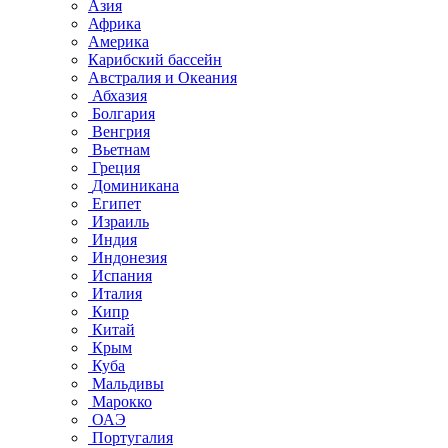
Азия
Африка
Америка
Карибский бассейн
Австралия и Океания
Абхазия
Болгария
Венгрия
Вьетнам
Греция
Доминикана
Египет
Израиль
Индия
Индонезия
Испания
Италия
Кипр
Китай
Крым
Куба
Мальдивы
Марокко
ОАЭ
Португалия