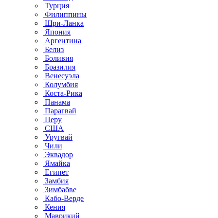
Турция
Филиппины
Шри-Ланка
Япония
Аргентина
Белиз
Боливия
Бразилия
Венесуэла
Колумбия
Коста-Рика
Панама
Парагвай
Перу
США
Уругвай
Чили
Эквадор
Ямайка
Египет
Замбия
Зимбабве
Кабо-Верде
Кения
Маврикий