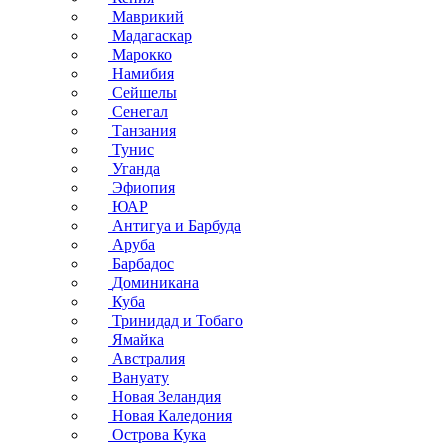
Маврикий
Мадагаскар
Марокко
Намибия
Сейшелы
Сенегал
Танзания
Тунис
Уганда
Эфиопия
ЮАР
Антигуа и Барбуда
Аруба
Барбадос
Доминикана
Куба
Тринидад и Тобаго
Ямайка
Австралия
Вануату
Новая Зеландия
Новая Каледония
Острова Кука