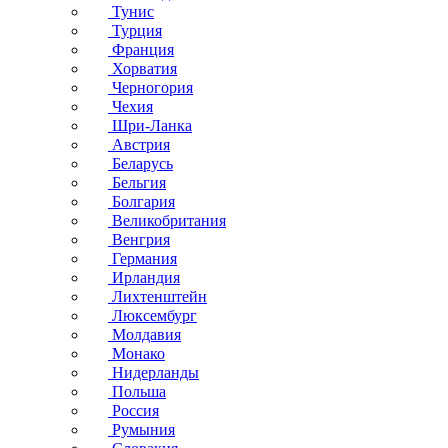
Тунис
Турция
Франция
Хорватия
Черногория
Чехия
Шри-Ланка
Австрия
Беларусь
Бельгия
Болгария
Великобритания
Венгрия
Германия
Ирландия
Лихтенштейн
Люксембург
Молдавия
Монако
Нидерланды
Польша
Россия
Румыния