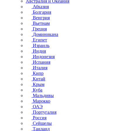
Австралия и Океания
Абхазия
Болгария
Венгрия
Вьетнам
Греция
Доминикана
Египет
Израиль
Индия
Индонезия
Испания
Италия
Кипр
Китай
Крым
Куба
Мальдивы
Марокко
ОАЭ
Португалия
Россия
Сейшелы
Таиланд