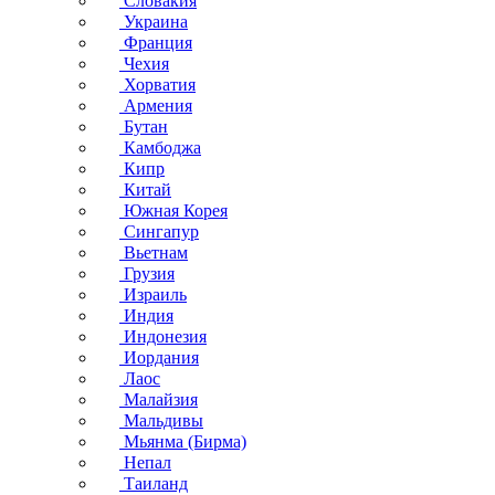
Словакия
Украина
Франция
Чехия
Хорватия
Армения
Бутан
Камбоджа
Кипр
Китай
Южная Корея
Сингапур
Вьетнам
Грузия
Израиль
Индия
Индонезия
Иордания
Лаос
Малайзия
Мальдивы
Мьянма (Бирма)
Непал
Таиланд