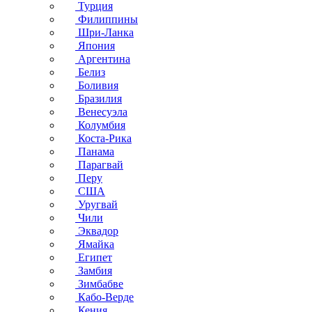
Турция
Филиппины
Шри-Ланка
Япония
Аргентина
Белиз
Боливия
Бразилия
Венесуэла
Колумбия
Коста-Рика
Панама
Парагвай
Перу
США
Уругвай
Чили
Эквадор
Ямайка
Египет
Замбия
Зимбабве
Кабо-Верде
Кения