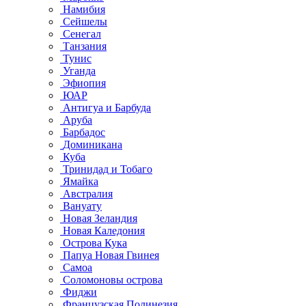
Намибия
Сейшелы
Сенегал
Танзания
Тунис
Уганда
Эфиопия
ЮАР
Антигуа и Барбуда
Аруба
Барбадос
Доминикана
Куба
Тринидад и Тобаго
Ямайка
Австралия
Вануату
Новая Зеландия
Новая Каледония
Острова Кука
Папуа Новая Гвинея
Самоа
Соломоновы острова
Фиджи
Французская Полинезия