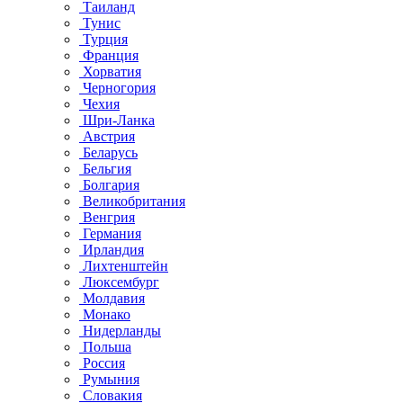
Таиланд
Тунис
Турция
Франция
Хорватия
Черногория
Чехия
Шри-Ланка
Австрия
Беларусь
Бельгия
Болгария
Великобритания
Венгрия
Германия
Ирландия
Лихтенштейн
Люксембург
Молдавия
Монако
Нидерланды
Польша
Россия
Румыния
Словакия