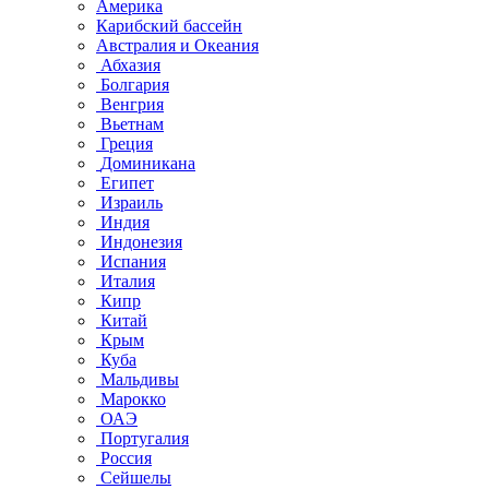
Америка
Карибский бассейн
Австралия и Океания
Абхазия
Болгария
Венгрия
Вьетнам
Греция
Доминикана
Египет
Израиль
Индия
Индонезия
Испания
Италия
Кипр
Китай
Крым
Куба
Мальдивы
Марокко
ОАЭ
Португалия
Россия
Сейшелы