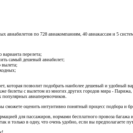
х авиабилетов по 728 авиакомпаниям, 40 авиакассам и 5 систе
 варианта перелета;
пить самый дешевый авиабилет;
 вылета;
ыходных;
лет, которая позволит подобрать наиболее дешевый и удобный в
кже билеты с вылетом из многих других городов мира - Парижа, 
ех популярных авиаперевозчиков.
 вы сможете оценить интуитивно понятный процесс подбора и б
ормацией для пассажиров, нормами бесплатного провоза багажа 
ак и только в одну, что очень удобно, если вы предполагаете пу
у!