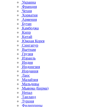
Украина
Франция
Чехия
Хорватия
Армения
Бутан
Камбоджа
Кипр
Китай
Южная Корея
Сингапур
Вьетнам
Грузия
Израиль
Индия
Индонезия
Иордания
Лаос
Малайзия
Мальдивы
Мьянма (Бирма)
Непал
Таиланд
Турция
Филиппины