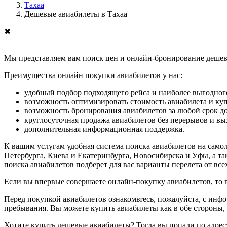
Тахаа
Дешевые авиабилеты в Тахаа
✖
Мы представляем вам поиск цен и онлайн-бронирование дешевы
Преимущества онлайн покупки авиабилетов у нас:
удобный подбор подходящего рейса и наиболее выгодного
возможность оптимизировать стоимость авиабилета и ку
возможность бронирования авиабилетов за любой срок до
круглосуточная продажа авиабилетов без перерывов и в
дополнительная информационная поддержка.
К вашим услугам удобная система поиска авиабилетов на само
Петербурга, Киева и Екатеринбурга, Новосибирска и Уфы, а та
поиска авиабилетов подберет для вас варианты перелета от вс
Если вы впервые совершаете онлайн-покупку авиабилетов, то
Перед покупкой авиабилетов ознакомьтесь, пожалуйста, с инф
пребывания. Вы можете купить авиабилеты как в обе стороны, т
Хотите купить дешевые авиабилеты? Тогда вы попали по адрес