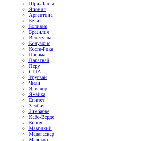
Шри-Ланка
Япония
Аргентина
Белиз
Боливия
Бразилия
Венесуэла
Колумбия
Коста-Рика
Панама
Парагвай
Перу
США
Уругвай
Чили
Эквадор
Ямайка
Египет
Замбия
Зимбабве
Кабо-Верде
Кения
Маврикий
Мадагаскар
Марокко