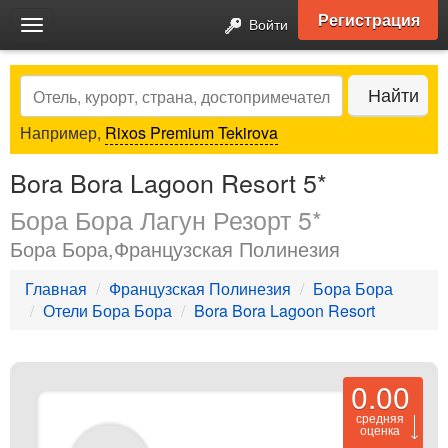
Регистрация
Войти
Toggle
navigation
Search
Найти
Например,
Rixos Premium Tekirova
Bora Bora Lagoon Resort 5*
Бора Бора Лагун Резорт 5*
Бора Бора,Французская Полинезия
Главная
Французская Полинезия
Бора Бора
Отели Бора Бора
Bora Bora Lagoon Resort
0.00
средняя
оценка