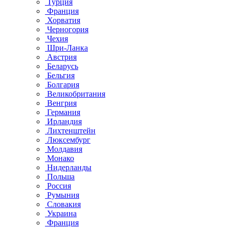
Турция
Франция
Хорватия
Черногория
Чехия
Шри-Ланка
Австрия
Беларусь
Бельгия
Болгария
Великобритания
Венгрия
Германия
Ирландия
Лихтенштейн
Люксембург
Молдавия
Монако
Нидерланды
Польша
Россия
Румыния
Словакия
Украина
Франция