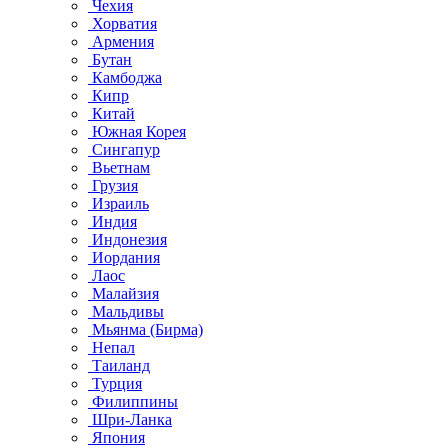
Чехия
Хорватия
Армения
Бутан
Камбоджа
Кипр
Китай
Южная Корея
Сингапур
Вьетнам
Грузия
Израиль
Индия
Индонезия
Иордания
Лаос
Малайзия
Мальдивы
Мьянма (Бирма)
Непал
Таиланд
Турция
Филиппины
Шри-Ланка
Япония