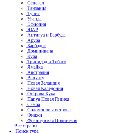
Сенегал
Танзания
Тунис
Уганда
Эфиопия
ЮАР
Антигуа и Барбуда
Аруба
Барбадос
Доминикана
Куба
Тринидад и Тобаго
Ямайка
Австралия
Вануату
Новая Зеландия
Новая Каледония
Острова Кука
Папуа Новая Гвинея
Самоа
Соломоновы острова
Фиджи
Французская Полинезия
Все страны
Поиск тура