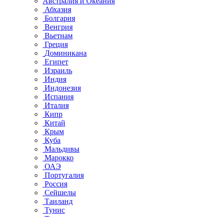
Австралия и Океания
Абхазия
Болгария
Венгрия
Вьетнам
Греция
Доминикана
Египет
Израиль
Индия
Индонезия
Испания
Италия
Кипр
Китай
Крым
Куба
Мальдивы
Марокко
ОАЭ
Португалия
Россия
Сейшелы
Таиланд
Тунис