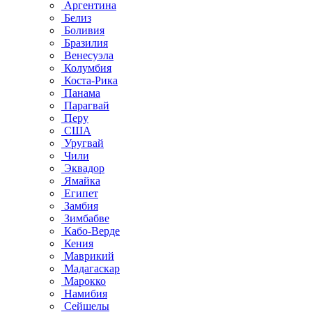
Аргентина
Белиз
Боливия
Бразилия
Венесуэла
Колумбия
Коста-Рика
Панама
Парагвай
Перу
США
Уругвай
Чили
Эквадор
Ямайка
Египет
Замбия
Зимбабве
Кабо-Верде
Кения
Маврикий
Мадагаскар
Марокко
Намибия
Сейшелы