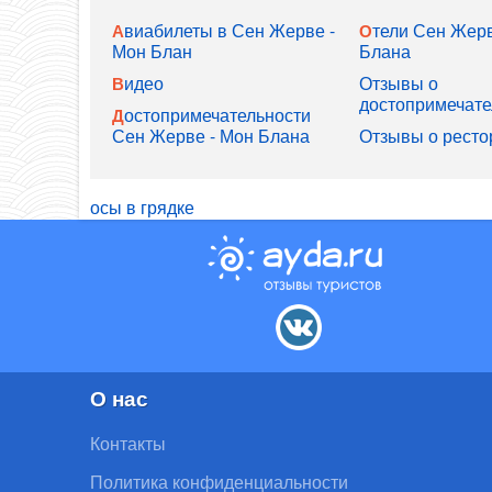
Авиабилеты в Сен Жерве -
Отели Сен Жерве - Мон
Мон Блан
Блана
Видео
Отзывы о
достопримечате
Достопримечательности
Сен Жерве - Мон Блана
Отзывы о ресто
осы в грядке
О нас
Контакты
Политика конфиденциальности