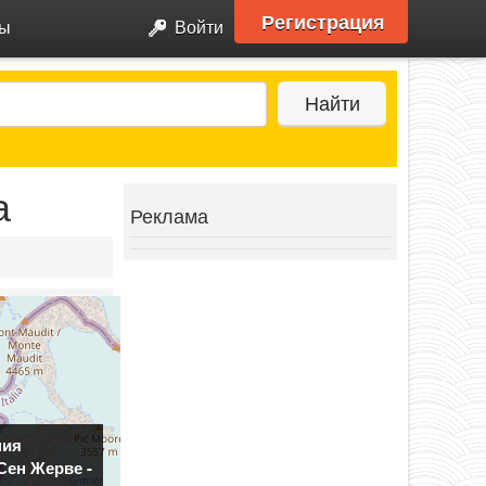
Регистрация
ры
Войти
Найти
а
Реклама
ния
Сен Жерве -