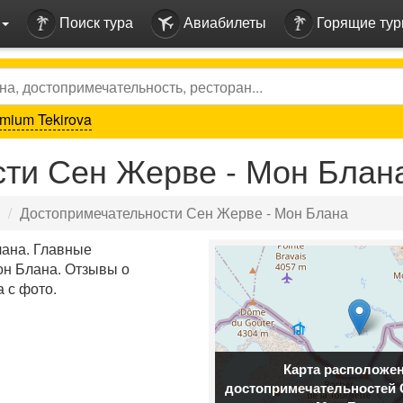
Поиск тура
Авиабилеты
Горящие ту
mium Tekirova
ти Сен Жерве - Мон Блан
Достопримечательности Сен Жерве - Мон Блана
лана. Главные
он Блана. Отзывы о
 с фото.
Карта расположе
достопримечательностей 