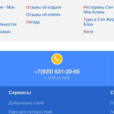
Отзывы об отдыхе
Рестораны Сен Жерве -
Мон Блана
Отзывы об отелях
Туры в Сен Жерве - Мон
Погода
льностях
Блан
ранах
Фото
+7(925) 631-20-65
С 10-00 до 19-00
Сервисы
С
Добавление отеля
П
Идеи для путешествий
А