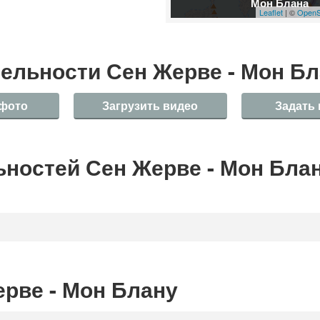
Мон Блана
Leaflet
| ©
OpenS
ельности Сен Жерве - Мон Б
 фото
Загрузить видео
Задать
ностей Сен Жерве - Мон Блан
рве - Мон Блану