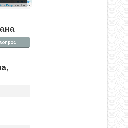
treetMap
contributors
лана
 вопрос
а,