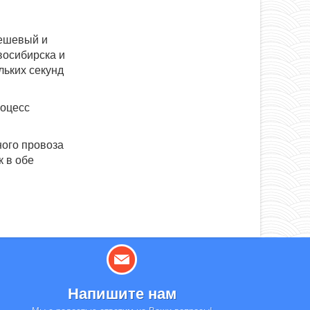
дешевый и
восибирска и
льких секунд
роцесс
ного провоза
к в обе
Напишите нам