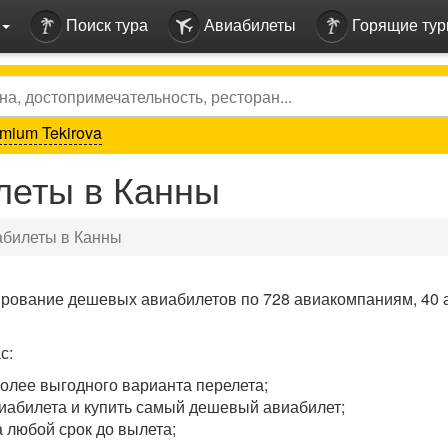
Поиск тура
Авиабилеты
Горящие ту
mium Tekirova
еты в Канны
билеты в Канны
ирование дешевых авиабилетов по 728 авиакомпаниям, 40 
с:
олее выгодного варианта перелета;
иабилета и купить самый дешевый авиабилет;
 любой срок до вылета;