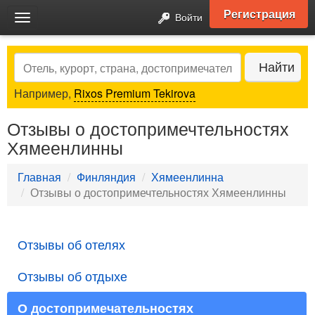
Регистрация
Войти
Toggle
navigation
Search
Найти
Например,
Rixos Premium Tekirova
Отзывы о достопримечтельностях
Хямеенлинны
Главная
Финляндия
Хямеенлинна
Отзывы о достопримечтельностях Хямеенлинны
Отзывы об отелях
Отзывы об отдыхе
О достопримечательностях