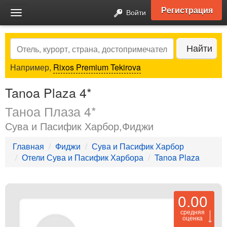
Регистрация
Войти
Toggle
navigation
Search
Найти
Например,
Rixos Premium Tekirova
Tanoa Plaza 4*
Таноа Плаза 4*
Сува и Пасифик Харбор,Фиджи
Главная
Фиджи
Сува и Пасифик Харбор
Отели Сува и Пасифик Харбора
Tanoa Plaza
0.00
средняя
оценка