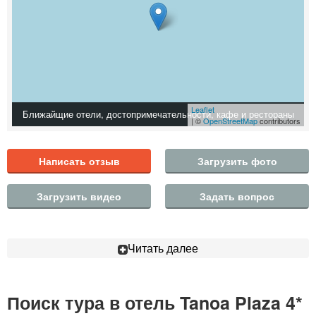
Leaflet
Ближайщие отели, достопримечательности, кафе и рестораны
| ©
OpenStreetMap
contributors
Написать отзыв
Загрузить фото
Загрузить видео
Задать вопрос
Читать далее
Поиск тура в отель Tanoa Plaza 4*