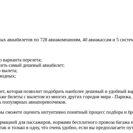
х авиабилетов по 728 авиакомпаниям, 40 авиакассам и 5 систе
 варианта перелета;
пить самый дешевый авиабилет;
 вылета;
ыходных;
лет, которая позволит подобрать наиболее дешевый и удобный в
кже билеты с вылетом из многих других городов мира - Парижа, 
ех популярных авиаперевозчиков.
 вы сможете оценить интуитивно понятный процесс подбора и б
ормацией для пассажиров, нормами бесплатного провоза багажа 
ак и только в одну, что очень удобно, если вы предполагаете пу