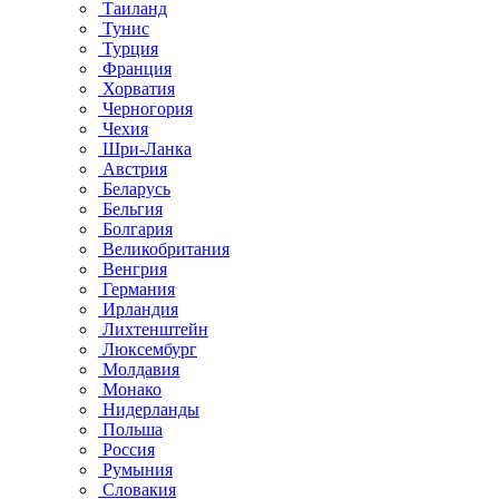
Таиланд
Тунис
Турция
Франция
Хорватия
Черногория
Чехия
Шри-Ланка
Австрия
Беларусь
Бельгия
Болгария
Великобритания
Венгрия
Германия
Ирландия
Лихтенштейн
Люксембург
Молдавия
Монако
Нидерланды
Польша
Россия
Румыния
Словакия