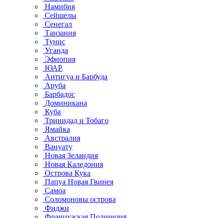
Намибия
Сейшелы
Сенегал
Танзания
Тунис
Уганда
Эфиопия
ЮАР
Антигуа и Барбуда
Аруба
Барбадос
Доминикана
Куба
Тринидад и Тобаго
Ямайка
Австралия
Вануату
Новая Зеландия
Новая Каледония
Острова Кука
Папуа Новая Гвинея
Самоа
Соломоновы острова
Фиджи
Французская Полинезия