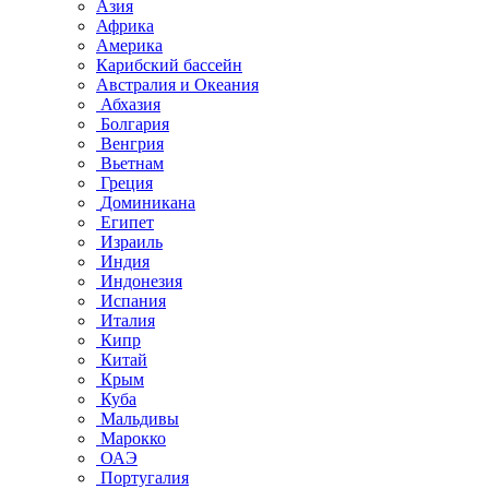
Азия
Африка
Америка
Карибский бассейн
Австралия и Океания
Абхазия
Болгария
Венгрия
Вьетнам
Греция
Доминикана
Египет
Израиль
Индия
Индонезия
Испания
Италия
Кипр
Китай
Крым
Куба
Мальдивы
Марокко
ОАЭ
Португалия