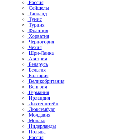
Россия
Сейшелы
Таиланд
Тунис
Турция
Франция
Хорватия
Черногория
Чехия
Шри-Ланка
Австрия
Беларусь
Бельгия
Болгария
Великобритания
Венгрия
Германия
Ирландия
Лихтенштейн
Люксембург
Молдавия
Монако
Нидерланды
Польша
Россия