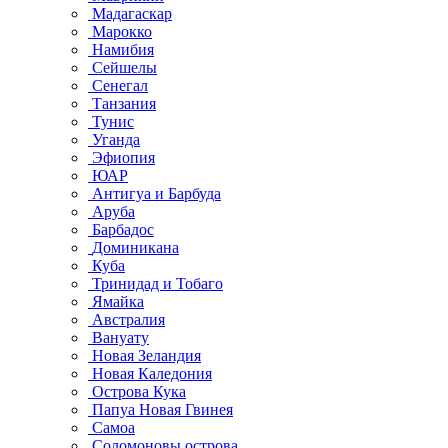
Мадагаскар
Марокко
Намибия
Сейшелы
Сенегал
Танзания
Тунис
Уганда
Эфиопия
ЮАР
Антигуа и Барбуда
Аруба
Барбадос
Доминикана
Куба
Тринидад и Тобаго
Ямайка
Австралия
Вануату
Новая Зеландия
Новая Каледония
Острова Кука
Папуа Новая Гвинея
Самоа
Соломоновы острова