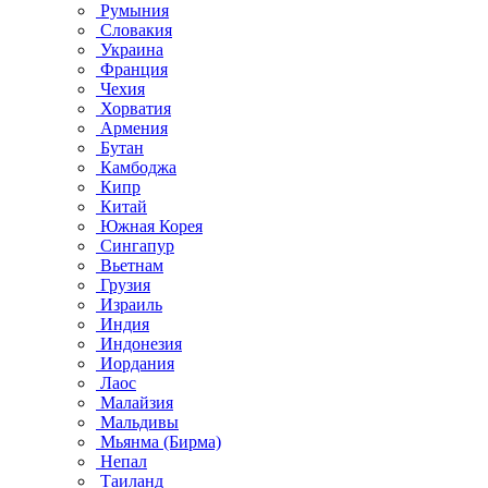
Румыния
Словакия
Украина
Франция
Чехия
Хорватия
Армения
Бутан
Камбоджа
Кипр
Китай
Южная Корея
Сингапур
Вьетнам
Грузия
Израиль
Индия
Индонезия
Иордания
Лаос
Малайзия
Мальдивы
Мьянма (Бирма)
Непал
Таиланд