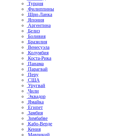
Турция
Филиппины
Шри-Ланка
Япония
Аргентина
Белиз
Боливия
Бразилия
Венесуэла
Колумбия
Коста-Рика
Панама
Парагвай
Перу
США
Уругвай
Чили
Эквадор
Ямайка
Египет
Замбия
Зимбабве
Кабо-Верде
Кения
Маврикий