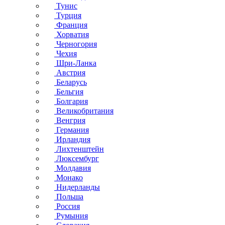
Тунис
Турция
Франция
Хорватия
Черногория
Чехия
Шри-Ланка
Австрия
Беларусь
Бельгия
Болгария
Великобритания
Венгрия
Германия
Ирландия
Лихтенштейн
Люксембург
Молдавия
Монако
Нидерланды
Польша
Россия
Румыния