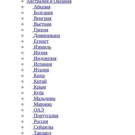
Австралия и Океания
Абхазия
Болгария
Венгрия
Вьетнам
Греция
Доминикана
Египет
Израиль
Индия
Индонезия
Испания
Италия
Кипр
Китай
Крым
Куба
Мальдивы
Марокко
ОАЭ
Португалия
Россия
Сейшелы
Таиланд