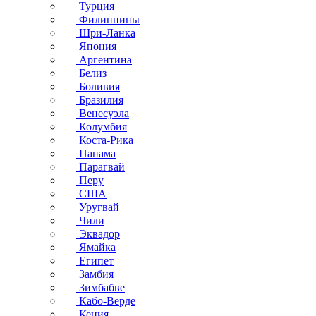
Турция
Филиппины
Шри-Ланка
Япония
Аргентина
Белиз
Боливия
Бразилия
Венесуэла
Колумбия
Коста-Рика
Панама
Парагвай
Перу
США
Уругвай
Чили
Эквадор
Ямайка
Египет
Замбия
Зимбабве
Кабо-Верде
Кения