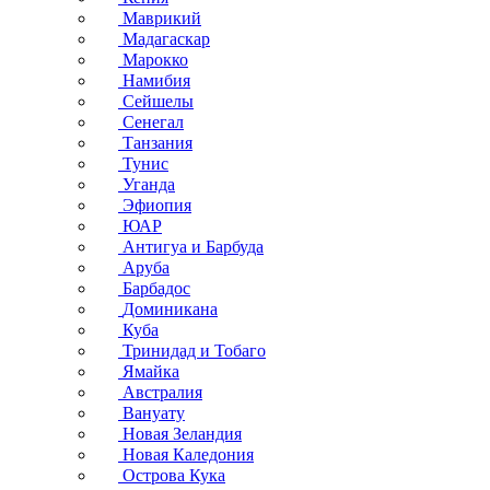
Маврикий
Мадагаскар
Марокко
Намибия
Сейшелы
Сенегал
Танзания
Тунис
Уганда
Эфиопия
ЮАР
Антигуа и Барбуда
Аруба
Барбадос
Доминикана
Куба
Тринидад и Тобаго
Ямайка
Австралия
Вануату
Новая Зеландия
Новая Каледония
Острова Кука