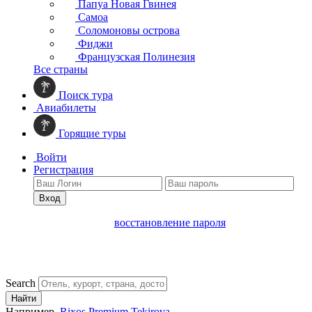
Папуа Новая Гвинея
Самоа
Соломоновы острова
Фиджи
Французская Полинезия
Все страны
Поиск тура
Авиабилеты
Горящие туры
Войти
Регистрация
Вход
восстановление пароля
Search
Найти
Например,
Rixos Premium Tekirova