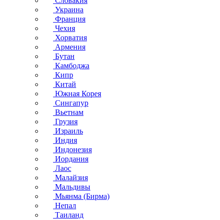
Словакия
Украина
Франция
Чехия
Хорватия
Армения
Бутан
Камбоджа
Кипр
Китай
Южная Корея
Сингапур
Вьетнам
Грузия
Израиль
Индия
Индонезия
Иордания
Лаос
Малайзия
Мальдивы
Мьянма (Бирма)
Непал
Таиланд