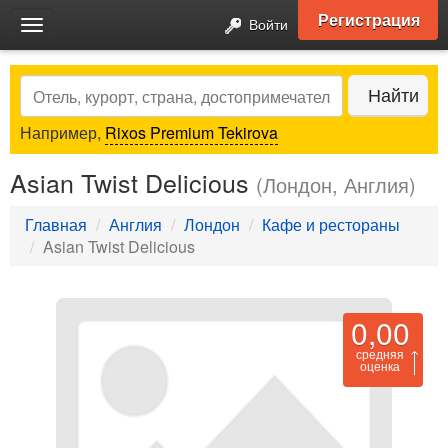
Регистрация
Войти
Toggle
navigation
Search
Найти
Например,
Rixos Premium Tekirova
Asian Twist Delicious
(Лондон, Англия)
Главная
Англия
Лондон
Кафе и рестораны
Asian Twist Delicious
0,00
средняя
оценка