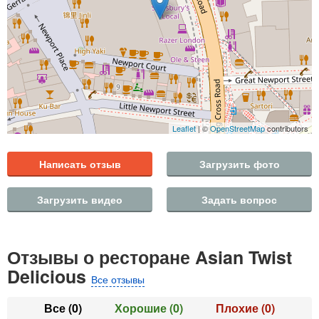
Leaflet
| ©
OpenStreetMap
contributors
Написать отзыв
Загрузить фото
Загрузить видео
Задать вопрос
Отзывы о ресторане Asian Twist
Delicious
Все отзывы
Все
(0)
Хорошие
(0)
Плохие
(0)