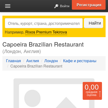
Регистрация
Войти
Toggle
navigation
Search
Найти
Например,
Rixos Premium Tekirova
Capoeira Brazilian Restaurant
(Лондон, Англия)
Главная
Англия
Лондон
Кафе и рестораны
Capoeira Brazilian Restaurant
0,00
средняя
оценка