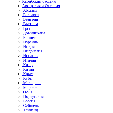
Карибский бассейн
Австралия и Океания
Абхазия
Болгария
Венгрия
Вьетнам
Греция
Доминикана
Египет
Израиль
Индия
Индонезия
Испания
Италия
Кипр
Китай
Крым
Куба
Мальдивы
Марокко
ОАЭ
Португалия
Россия
Сейшелы
Таиланд