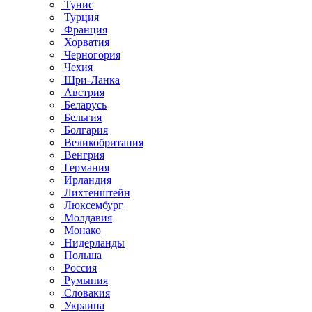
Тунис
Турция
Франция
Хорватия
Черногория
Чехия
Шри-Ланка
Австрия
Беларусь
Бельгия
Болгария
Великобритания
Венгрия
Германия
Ирландия
Лихтенштейн
Люксембург
Молдавия
Монако
Нидерланды
Польша
Россия
Румыния
Словакия
Украина