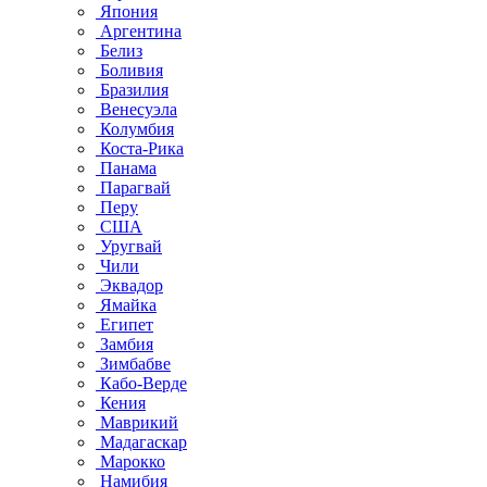
Япония
Аргентина
Белиз
Боливия
Бразилия
Венесуэла
Колумбия
Коста-Рика
Панама
Парагвай
Перу
США
Уругвай
Чили
Эквадор
Ямайка
Египет
Замбия
Зимбабве
Кабо-Верде
Кения
Маврикий
Мадагаскар
Марокко
Намибия