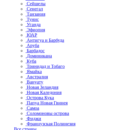
Сейшелы
Сенегал
Танзания
Тунис
Уганда
Эфиопия
ЮАР
Антигуа и Барбуда
Аруба
Барбадос
Доминикана
Куба
Тринидад и Тобаго
Ямайка
Австралия
Вануату
Новая Зеландия
Новая Каледония
Острова Кука
Папуа Новая Гвинея
Самоа
Соломоновы острова
Фиджи
Французская Полинезия
Все страны