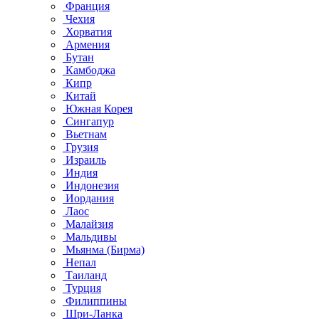
Франция
Чехия
Хорватия
Армения
Бутан
Камбоджа
Кипр
Китай
Южная Корея
Сингапур
Вьетнам
Грузия
Израиль
Индия
Индонезия
Иордания
Лаос
Малайзия
Мальдивы
Мьянма (Бирма)
Непал
Таиланд
Турция
Филиппины
Шри-Ланка