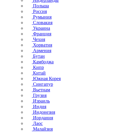
Нидерланды
Польша
Россия
Румыния
Словакия
Украина
Франция
Чехия
Хорватия
Армения
Бутан
Камбоджа
Кипр
Китай
Южная Корея
Сингапур
Вьетнам
Грузия
Израиль
Индия
Индонезия
Иордания
Лаос
Малайзия