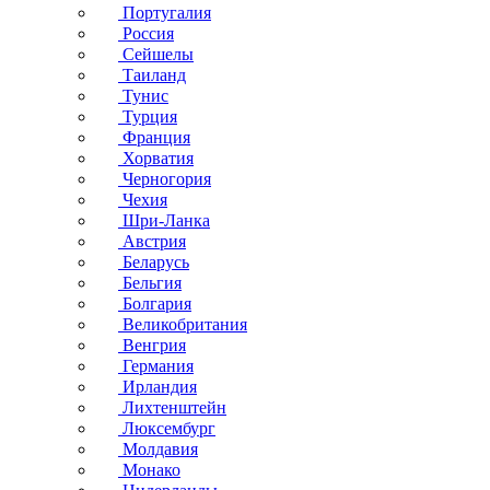
Португалия
Россия
Сейшелы
Таиланд
Тунис
Турция
Франция
Хорватия
Черногория
Чехия
Шри-Ланка
Австрия
Беларусь
Бельгия
Болгария
Великобритания
Венгрия
Германия
Ирландия
Лихтенштейн
Люксембург
Молдавия
Монако