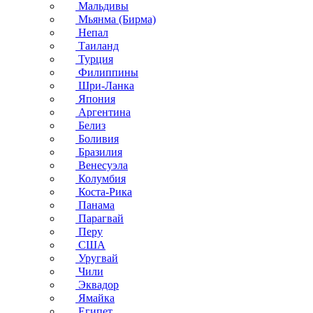
Мальдивы
Мьянма (Бирма)
Непал
Таиланд
Турция
Филиппины
Шри-Ланка
Япония
Аргентина
Белиз
Боливия
Бразилия
Венесуэла
Колумбия
Коста-Рика
Панама
Парагвай
Перу
США
Уругвай
Чили
Эквадор
Ямайка
Египет