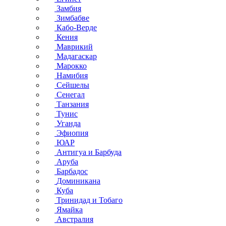
Замбия
Зимбабве
Кабо-Верде
Кения
Маврикий
Мадагаскар
Марокко
Намибия
Сейшелы
Сенегал
Танзания
Тунис
Уганда
Эфиопия
ЮАР
Антигуа и Барбуда
Аруба
Барбадос
Доминикана
Куба
Тринидад и Тобаго
Ямайка
Австралия