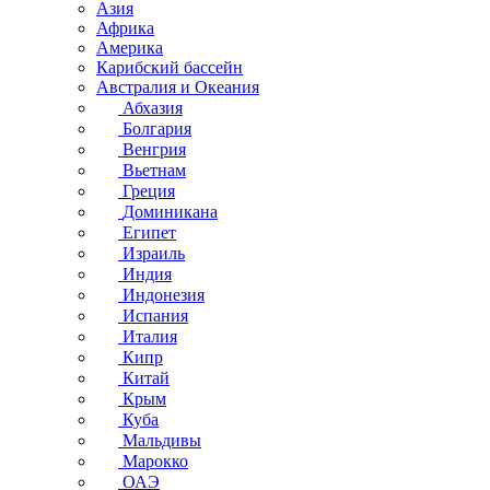
Азия
Африка
Америка
Карибский бассейн
Австралия и Океания
Абхазия
Болгария
Венгрия
Вьетнам
Греция
Доминикана
Египет
Израиль
Индия
Индонезия
Испания
Италия
Кипр
Китай
Крым
Куба
Мальдивы
Марокко
ОАЭ