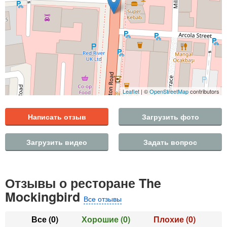
Leaflet
| ©
OpenStreetMap
contributors
Написать отзыв
Загрузить фото
Загрузить видео
Задать вопрос
Отзывы о ресторане The
Mockingbird
Все отзывы
Все
(0)
Хорошие
(0)
Плохие
(0)