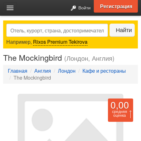
Регистрация
Войти
Toggle
navigation
Search
Найти
Например,
Rixos Premium Tekirova
The Mockingbird
(Лондон, Англия)
Главная
Англия
Лондон
Кафе и рестораны
The Mockingbird
0,00
средняя
оценка