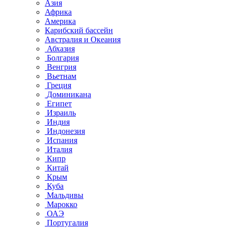
Азия
Африка
Америка
Карибский бассейн
Австралия и Океания
Абхазия
Болгария
Венгрия
Вьетнам
Греция
Доминикана
Египет
Израиль
Индия
Индонезия
Испания
Италия
Кипр
Китай
Крым
Куба
Мальдивы
Марокко
ОАЭ
Португалия