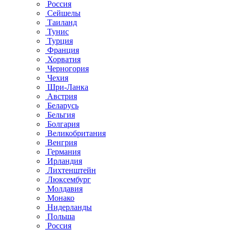
Россия
Сейшелы
Таиланд
Тунис
Турция
Франция
Хорватия
Черногория
Чехия
Шри-Ланка
Австрия
Беларусь
Бельгия
Болгария
Великобритания
Венгрия
Германия
Ирландия
Лихтенштейн
Люксембург
Молдавия
Монако
Нидерланды
Польша
Россия