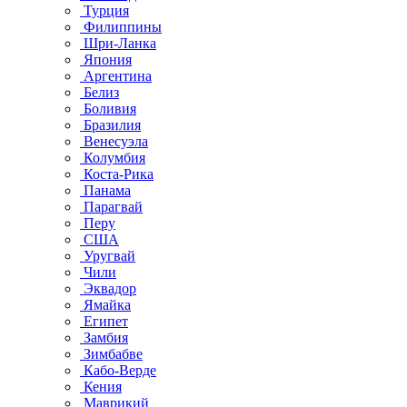
Турция
Филиппины
Шри-Ланка
Япония
Аргентина
Белиз
Боливия
Бразилия
Венесуэла
Колумбия
Коста-Рика
Панама
Парагвай
Перу
США
Уругвай
Чили
Эквадор
Ямайка
Египет
Замбия
Зимбабве
Кабо-Верде
Кения
Маврикий