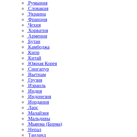
Румыния
Словакия
Украина
Франция
Чехия
Хорватия
Армения
Бутан
Камбоджа
Кипр
Китай
Южная Корея
Сингапур
Вьетнам
Грузия
Израиль
Индия
Индонезия
Иордания
Лаос
Малайзия
Мальдивы
Мьянма (Бирма)
Непал
Таиланд