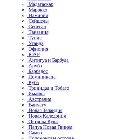
Мадагаскар
Марокко
Намибия
Сейшелы
Сенегал
Танзания
Тунис
Уганда
Эфиопия
ЮАР
Антигуа и Барбуда
Аруба
Барбадос
Доминикана
Куба
Тринидад и Тобаго
Ямайка
Австралия
Вануату
Новая Зеландия
Новая Каледония
Острова Кука
Папуа Новая Гвинея
Самоа
Соломоновы острова