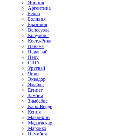
Япония
Аргентина
Белиз
Боливия
Бразилия
Венесуэла
Колумбия
Коста-Рика
Панама
Парагвай
Перу
США
Уругвай
Чили
Эквадор
Ямайка
Египет
Замбия
Зимбабве
Кабо-Верде
Кения
Маврикий
Мадагаскар
Марокко
Намибия