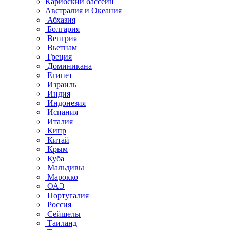
Карибский бассейн
Австралия и Океания
Абхазия
Болгария
Венгрия
Вьетнам
Греция
Доминикана
Египет
Израиль
Индия
Индонезия
Испания
Италия
Кипр
Китай
Крым
Куба
Мальдивы
Марокко
ОАЭ
Португалия
Россия
Сейшелы
Таиланд