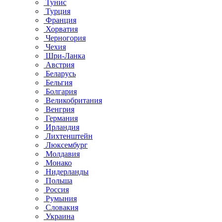
Тунис
Турция
Франция
Хорватия
Черногория
Чехия
Шри-Ланка
Австрия
Беларусь
Бельгия
Болгария
Великобритания
Венгрия
Германия
Ирландия
Лихтенштейн
Люксембург
Молдавия
Монако
Нидерланды
Польша
Россия
Румыния
Словакия
Украина