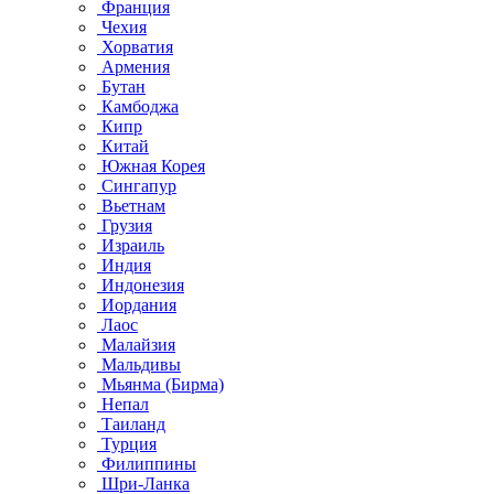
Франция
Чехия
Хорватия
Армения
Бутан
Камбоджа
Кипр
Китай
Южная Корея
Сингапур
Вьетнам
Грузия
Израиль
Индия
Индонезия
Иордания
Лаос
Малайзия
Мальдивы
Мьянма (Бирма)
Непал
Таиланд
Турция
Филиппины
Шри-Ланка