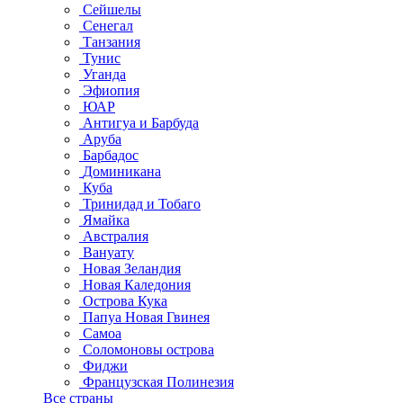
Сейшелы
Сенегал
Танзания
Тунис
Уганда
Эфиопия
ЮАР
Антигуа и Барбуда
Аруба
Барбадос
Доминикана
Куба
Тринидад и Тобаго
Ямайка
Австралия
Вануату
Новая Зеландия
Новая Каледония
Острова Кука
Папуа Новая Гвинея
Самоа
Соломоновы острова
Фиджи
Французская Полинезия
Все страны