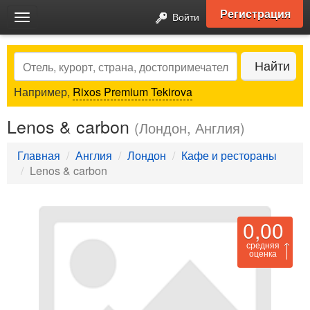
Регистрация
Войти
Toggle
navigation
Search
Найти
Например,
Rixos Premium Tekirova
Lenos & carbon
(Лондон, Англия)
Главная
Англия
Лондон
Кафе и рестораны
Lenos & carbon
0,00
средняя
оценка