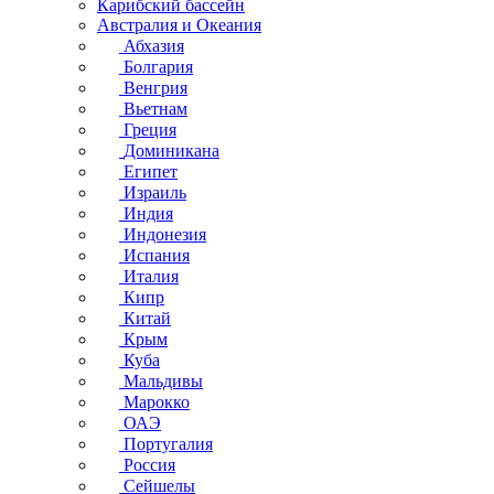
Карибский бассейн
Австралия и Океания
Абхазия
Болгария
Венгрия
Вьетнам
Греция
Доминикана
Египет
Израиль
Индия
Индонезия
Испания
Италия
Кипр
Китай
Крым
Куба
Мальдивы
Марокко
ОАЭ
Португалия
Россия
Сейшелы