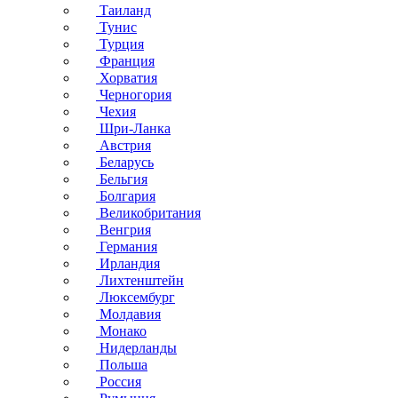
Таиланд
Тунис
Турция
Франция
Хорватия
Черногория
Чехия
Шри-Ланка
Австрия
Беларусь
Бельгия
Болгария
Великобритания
Венгрия
Германия
Ирландия
Лихтенштейн
Люксембург
Молдавия
Монако
Нидерланды
Польша
Россия