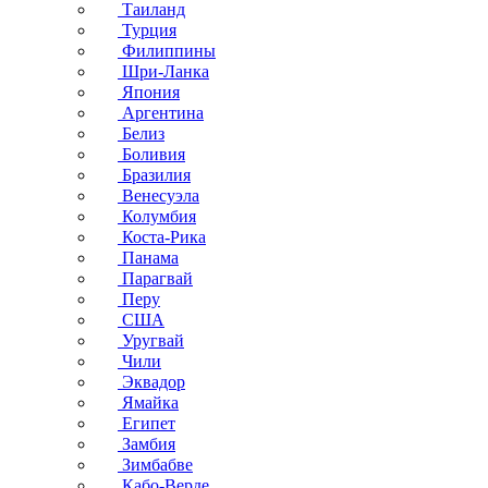
Таиланд
Турция
Филиппины
Шри-Ланка
Япония
Аргентина
Белиз
Боливия
Бразилия
Венесуэла
Колумбия
Коста-Рика
Панама
Парагвай
Перу
США
Уругвай
Чили
Эквадор
Ямайка
Египет
Замбия
Зимбабве
Кабо-Верде