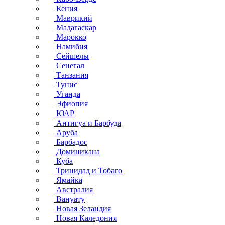
Кения
Маврикий
Мадагаскар
Марокко
Намибия
Сейшелы
Сенегал
Танзания
Тунис
Уганда
Эфиопия
ЮАР
Антигуа и Барбуда
Аруба
Барбадос
Доминикана
Куба
Тринидад и Тобаго
Ямайка
Австралия
Вануату
Новая Зеландия
Новая Каледония