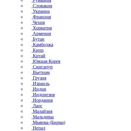
Румыния
Словакия
Украина
Франция
Чехия
Хорватия
Армения
Бутан
Камбоджа
Кипр
Китай
Южная Корея
Сингапур
Вьетнам
Грузия
Израиль
Индия
Индонезия
Иордания
Лаос
Малайзия
Мальдивы
Мьянма (Бирма)
Непал