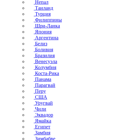
Непал
Таиланд
Турция
Филиппины
Шри-Ланка
Япония
Аргентина
Белиз
Боливия
Бразилия
Венесуэла
Колумбия
Коста-Рика
Панама
Парагвай
Перу
США
Уругвай
Чили
Эквадор
Ямайка
Египет
Замбия
Зимбабве