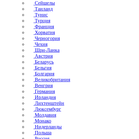
Сейшелы
Таиланд
Тунис
Турция
Франция
Хорватия
Черногория
Чехия
Шри-Ланка
Австрия
Беларусь
Бельгия
Болгария
Великобритания
Венгрия
Германия
Ирландия
Лихтенштейн
Люксембург
Молдавия
Монако
Нидерланды
Польша
Россия