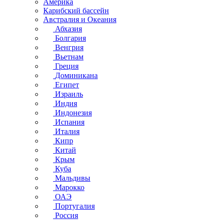
Америка
Карибский бассейн
Австралия и Океания
Абхазия
Болгария
Венгрия
Вьетнам
Греция
Доминикана
Египет
Израиль
Индия
Индонезия
Испания
Италия
Кипр
Китай
Крым
Куба
Мальдивы
Марокко
ОАЭ
Португалия
Россия