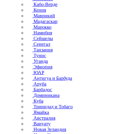
Кабо-Верде
Кения
Маврикий
Мадагаскар
Марокко
Намибия
Сейшелы
Сенегал
Танзания
Тунис
Уганда
Эфиопия
ЮАР
Антигуа и Барбуда
Аруба
Барбадос
Доминикана
Куба
Тринидад и Тобаго
Ямайка
Австралия
Вануату
Новая Зеландия