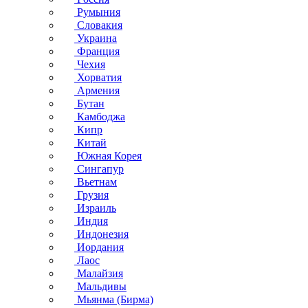
Румыния
Словакия
Украина
Франция
Чехия
Хорватия
Армения
Бутан
Камбоджа
Кипр
Китай
Южная Корея
Сингапур
Вьетнам
Грузия
Израиль
Индия
Индонезия
Иордания
Лаос
Малайзия
Мальдивы
Мьянма (Бирма)