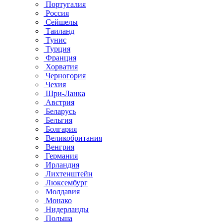
Португалия
Россия
Сейшелы
Таиланд
Тунис
Турция
Франция
Хорватия
Черногория
Чехия
Шри-Ланка
Австрия
Беларусь
Бельгия
Болгария
Великобритания
Венгрия
Германия
Ирландия
Лихтенштейн
Люксембург
Молдавия
Монако
Нидерланды
Польша