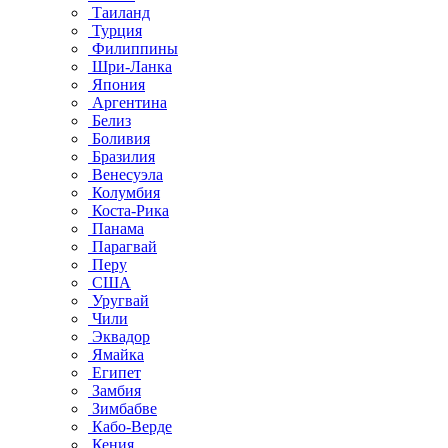
Таиланд
Турция
Филиппины
Шри-Ланка
Япония
Аргентина
Белиз
Боливия
Бразилия
Венесуэла
Колумбия
Коста-Рика
Панама
Парагвай
Перу
США
Уругвай
Чили
Эквадор
Ямайка
Египет
Замбия
Зимбабве
Кабо-Верде
Кения