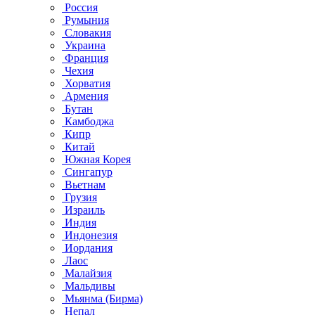
Россия
Румыния
Словакия
Украина
Франция
Чехия
Хорватия
Армения
Бутан
Камбоджа
Кипр
Китай
Южная Корея
Сингапур
Вьетнам
Грузия
Израиль
Индия
Индонезия
Иордания
Лаос
Малайзия
Мальдивы
Мьянма (Бирма)
Непал