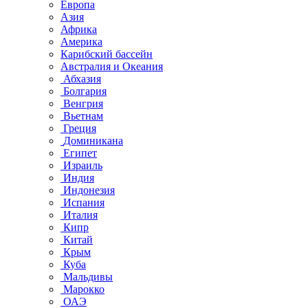
Европа
Азия
Африка
Америка
Карибский бассейн
Австралия и Океания
Абхазия
Болгария
Венгрия
Вьетнам
Греция
Доминикана
Египет
Израиль
Индия
Индонезия
Испания
Италия
Кипр
Китай
Крым
Куба
Мальдивы
Марокко
ОАЭ