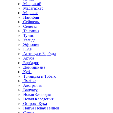
Маврикий
Мадагаскар
Марокко
Намибия
Сейшелы
Сенегал
Танзания
Тунис
Уганда
Эфиопия
ЮАР
Антигуа и Барбуда
Аруба
Барбадос
Доминикана
Куба
Тринидад и Тобаго
Ямайка
Австралия
Вануату
Новая Зеландия
Новая Каледония
Острова Кука
Папуа Новая Гвинея
Самоа