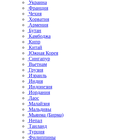
Украина
Франция
Чехия
Хорватия
Армения
Бутан
Камбоджа
Кипр
Китай
Южная Корея
Сингапур
Вьетнам
Грузия
Израиль
Индия
Индонезия
Иордания
Лаос
Малайзия
Мальдивы
Мьянма (Бирма)
Непал
Таиланд
Турция
Филиппины