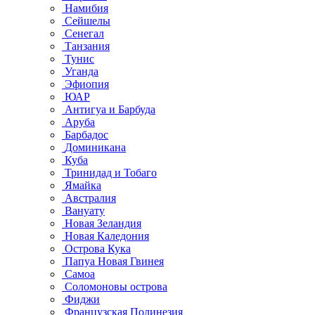
Намибия
Сейшелы
Сенегал
Танзания
Тунис
Уганда
Эфиопия
ЮАР
Антигуа и Барбуда
Аруба
Барбадос
Доминикана
Куба
Тринидад и Тобаго
Ямайка
Австралия
Вануату
Новая Зеландия
Новая Каледония
Острова Кука
Папуа Новая Гвинея
Самоа
Соломоновы острова
Фиджи
Французская Полинезия