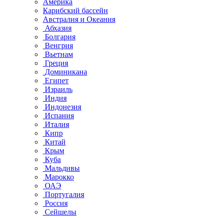
Америка
Карибский бассейн
Австралия и Океания
Абхазия
Болгария
Венгрия
Вьетнам
Греция
Доминикана
Египет
Израиль
Индия
Индонезия
Испания
Италия
Кипр
Китай
Крым
Куба
Мальдивы
Марокко
ОАЭ
Португалия
Россия
Сейшелы