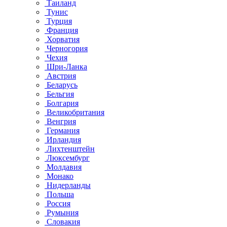
Таиланд
Тунис
Турция
Франция
Хорватия
Черногория
Чехия
Шри-Ланка
Австрия
Беларусь
Бельгия
Болгария
Великобритания
Венгрия
Германия
Ирландия
Лихтенштейн
Люксембург
Молдавия
Монако
Нидерланды
Польша
Россия
Румыния
Словакия