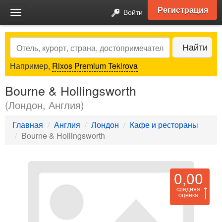
Регистрация
Войти
Toggle
navigation
Search
Найти
Например,
Rixos Premium Tekirova
Bourne & Hollingsworth
(Лондон, Англия)
Главная
Англия
Лондон
Кафе и рестораны
Bourne & Hollingsworth
0,00
средняя
оценка