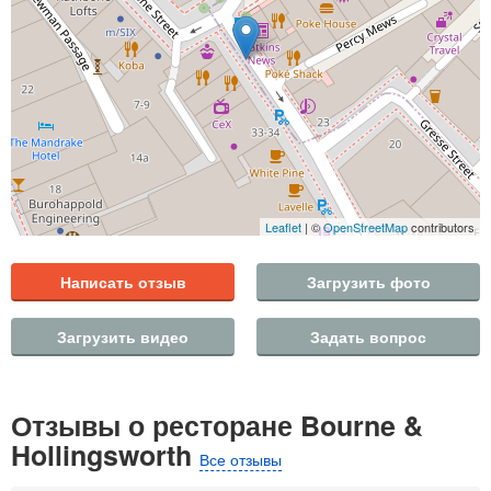
Leaflet
| ©
OpenStreetMap
contributors
Написать отзыв
Загрузить фото
Загрузить видео
Задать вопрос
Отзывы о ресторане Bourne &
Hollingsworth
Все отзывы