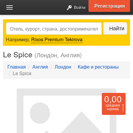
Регистрация
Войти
Toggle
navigation
Search
Найти
Например,
Rixos Premium Tekirova
Le Spice
(Лондон, Англия)
Главная
Англия
Лондон
Кафе и рестораны
Le Spice
0,00
средняя
оценка