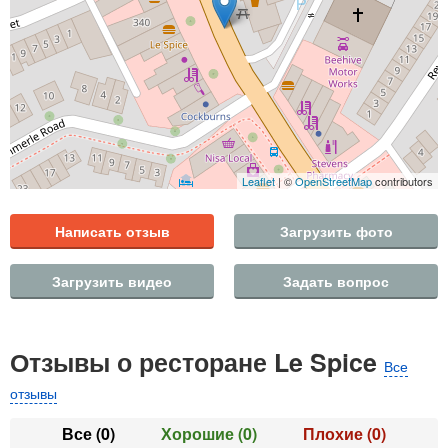
Leaflet
| ©
OpenStreetMap
contributors
Написать отзыв
Загрузить фото
Загрузить видео
Задать вопрос
Отзывы о ресторане Le Spice
Все
отзывы
Все
(0)
Хорошие
(0)
Плохие
(0)