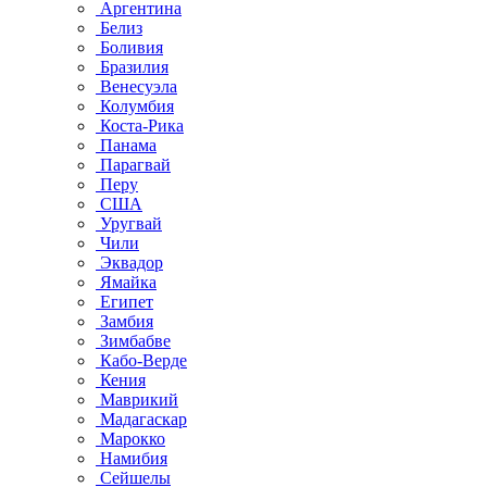
Аргентина
Белиз
Боливия
Бразилия
Венесуэла
Колумбия
Коста-Рика
Панама
Парагвай
Перу
США
Уругвай
Чили
Эквадор
Ямайка
Египет
Замбия
Зимбабве
Кабо-Верде
Кения
Маврикий
Мадагаскар
Марокко
Намибия
Сейшелы