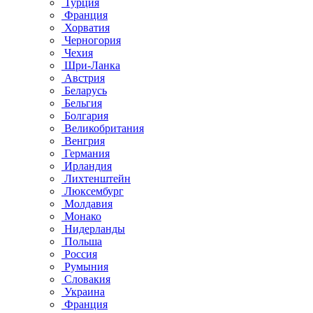
Турция
Франция
Хорватия
Черногория
Чехия
Шри-Ланка
Австрия
Беларусь
Бельгия
Болгария
Великобритания
Венгрия
Германия
Ирландия
Лихтенштейн
Люксембург
Молдавия
Монако
Нидерланды
Польша
Россия
Румыния
Словакия
Украина
Франция