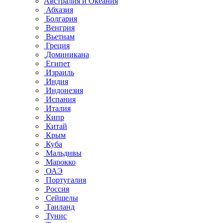
Австралия и Океания
Абхазия
Болгария
Венгрия
Вьетнам
Греция
Доминикана
Египет
Израиль
Индия
Индонезия
Испания
Италия
Кипр
Китай
Крым
Куба
Мальдивы
Марокко
ОАЭ
Португалия
Россия
Сейшелы
Таиланд
Тунис