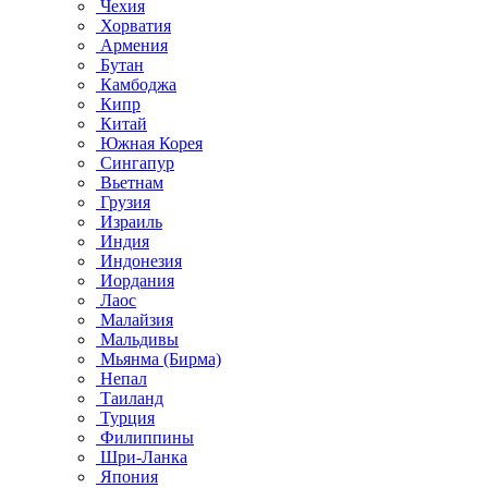
Чехия
Хорватия
Армения
Бутан
Камбоджа
Кипр
Китай
Южная Корея
Сингапур
Вьетнам
Грузия
Израиль
Индия
Индонезия
Иордания
Лаос
Малайзия
Мальдивы
Мьянма (Бирма)
Непал
Таиланд
Турция
Филиппины
Шри-Ланка
Япония