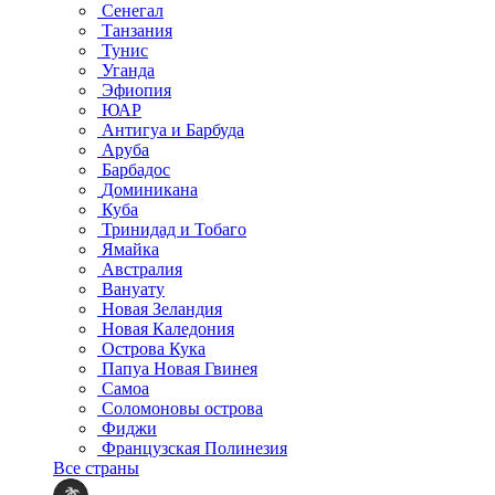
Сенегал
Танзания
Тунис
Уганда
Эфиопия
ЮАР
Антигуа и Барбуда
Аруба
Барбадос
Доминикана
Куба
Тринидад и Тобаго
Ямайка
Австралия
Вануату
Новая Зеландия
Новая Каледония
Острова Кука
Папуа Новая Гвинея
Самоа
Соломоновы острова
Фиджи
Французская Полинезия
Все страны